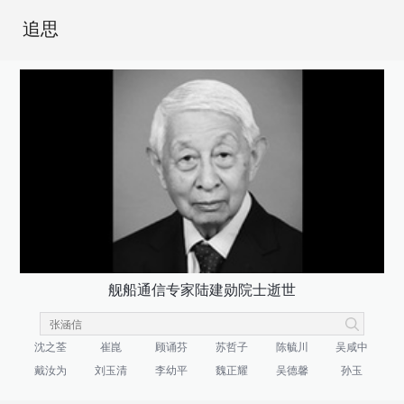
追思
舰船通信专家陆建勋院士逝世
沈之荃
崔崑
顾诵芬
苏哲子
陈毓川
吴咸中
戴汝为
刘玉清
李幼平
魏正耀
吴德馨
孙玉