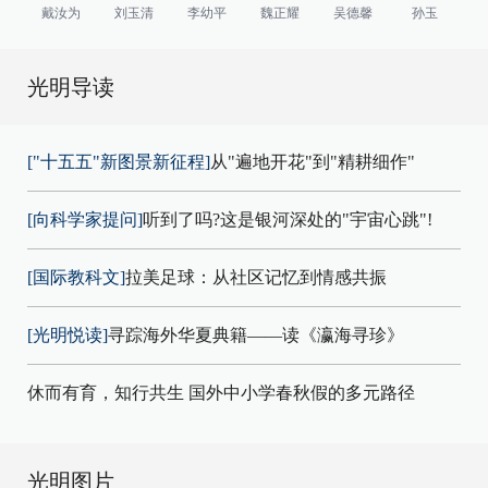
戴汝为
刘玉清
李幼平
魏正耀
吴德馨
孙玉
光明导读
["十五五"新图景新征程]
从"遍地开花"到"精耕细作"
[向科学家提问]
听到了吗?这是银河深处的"宇宙心跳"!
[国际教科文]
拉美足球：从社区记忆到情感共振
[光明悦读]
寻踪海外华夏典籍——读《瀛海寻珍》
休而有育，知行共生 国外中小学春秋假的多元路径
光明图片