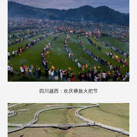
四川越西：欢庆彝族火把节