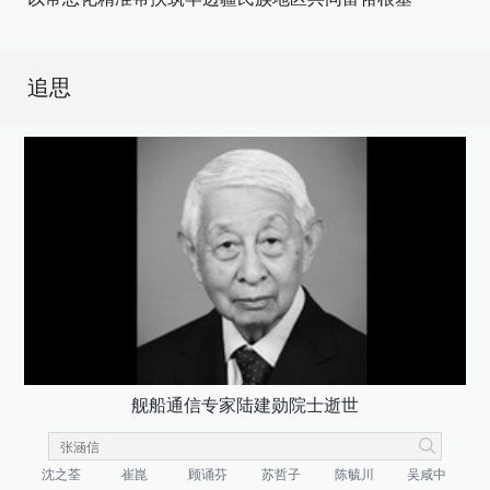
追思
舰船通信专家陆建勋院士逝世
沈之荃
崔崑
顾诵芬
苏哲子
陈毓川
吴咸中