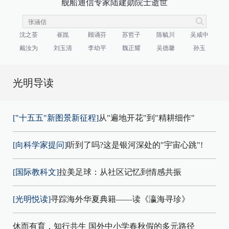
舰船通信专家陆建勋院士逝世
沈之荃
崔崑
顾诵芬
苏哲子
陈毓川
吴咸中
戴汝为
刘玉清
李幼平
魏正耀
吴德馨
孙玉
光明导读
["十五五"新图景新征程]
从"遍地开花"到"精耕细作"
[向科学家提问]
听到了吗?这是银河深处的"宇宙心跳"!
[国际教科文]
拉美足球：从社区记忆到情感共振
[光明悦读]
寻踪海外华夏典籍——读《瀛海寻珍》
休而有育，知行共生 国外中小学春秋假的多元路径