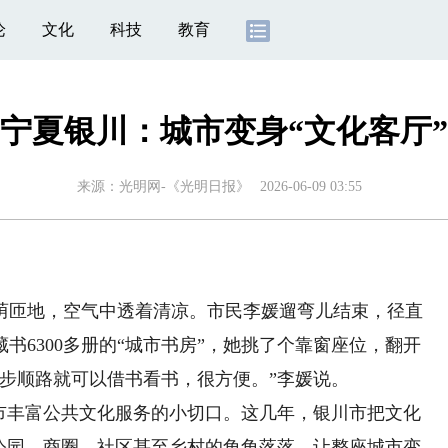
论
文化
科技
教育
宁夏银川：城市变身“文化客厅”
来源：
光明网-《光明日报》
2026-06-09 03:55
匝地，空气中透着清凉。市民李媛遛弯儿结束，径直
书6300多册的“城市书房”，她挑了个靠窗座位，翻开
步顺路就可以借书看书，很方便。”李媛说。
丰富公共文化服务的小切口。这几年，银川市把文化
到公园、商圈、社区甚至乡村的角角落落，让整座城市变