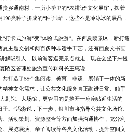
通贵乡通南村，一所小学里的“农耕记”文化展馆，摆着
用198类种子拼成的“种子墙”，这些不是冷冰冰的展品，
打卡式旅游”变“体验式旅游”。在西夏陵景区，新打造
西夏主题文创和两百多种非遗手工艺，还有西夏文书画
览讲解吸引人，以前游客逛完景点就走，现在会坐下来慢
西夏陵区管理处旅游宣传科科长王惠说。
打造了55个集阅读、美育、非遗、展销于一体的新
的精神文化需求，让公共文化服务真正融进日常、触手
的大剧院、大场馆，更管用的是推开一扇扇贴近生活的
日子。”冯淼说，下一步，银川市将指导公共文化场馆、
营、活动策划、资源整合等方面加强沟通协作，充分利
会、展览展演、亲子阅读等各类文化活动，提升空间文