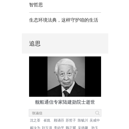
智哲思
生态环境法典，这样守护咱的生活
追思
舰船通信专家陆建勋院士逝世
沈之荃
崔崑
顾诵芬
苏哲子
陈毓川
吴咸中
戴汝为
刘玉清
李幼平
魏正耀
吴德馨
孙玉