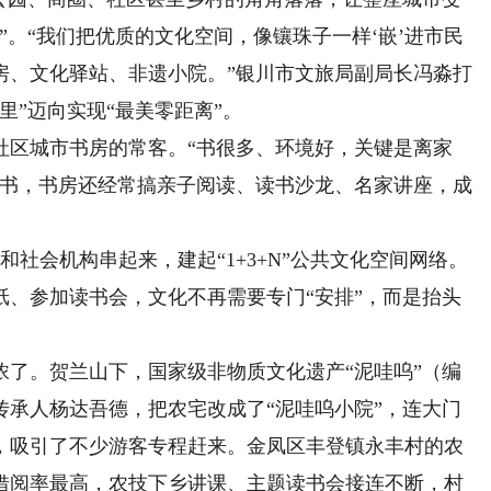
”。“我们把优质的文化空间，像镶珠子一样‘嵌’进市民
房、文化驿站、非遗小院。”银川市文旅局副局长冯淼打
里”迈向实现“最美零距离”。
区城市书房的常客。“书很多、环境好，关键是离家
借书，书房还经常搞亲子阅读、读书沙龙、名家讲座，成
会机构串起来，建起“1+3+N”公共文化空间网络。
纸、参加读书会，文化不再需要专门“安排”，而是抬头
。贺兰山下，国家级非物质文化遗产“泥哇呜”（编
传承人杨达吾德，把农宅改成了“泥哇呜小院”，连大门
，吸引了不少游客专程赶来。金凤区丰登镇永丰村的农
借阅率最高，农技下乡讲课、主题读书会接连不断，村