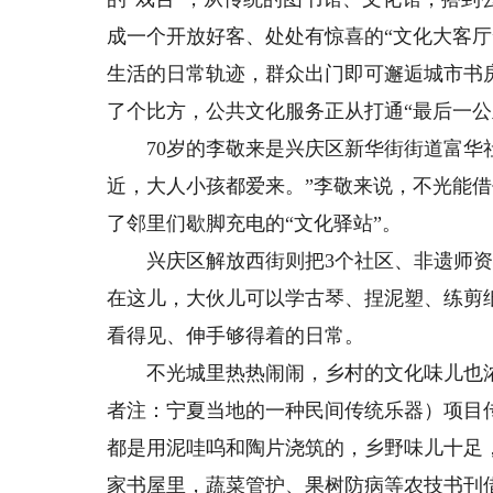
成一个开放好客、处处有惊喜的“文化大客厅
生活的日常轨迹，群众出门即可邂逅城市书
了个比方，公共文化服务正从打通“最后一公
70岁的李敬来是兴庆区新华街街道富华社
近，大人小孩都爱来。”李敬来说，不光能
了邻里们歇脚充电的“文化驿站”。
兴庆区解放西街则把3个社区、非遗师资和社
在这儿，大伙儿可以学古琴、捏泥塑、练剪
看得见、伸手够得着的日常。
不光城里热热闹闹，乡村的文化味儿也浓了
者注：宁夏当地的一种民间传统乐器）项目
都是用泥哇呜和陶片浇筑的，乡野味儿十足
家书屋里，蔬菜管护、果树防病等农技书刊