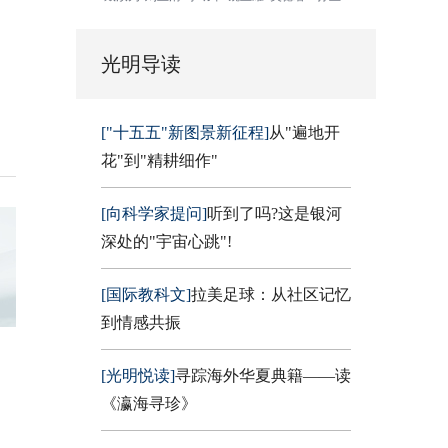
光明导读
["十五五"新图景新征程]
从"遍地开
花"到"精耕细作"
[向科学家提问]
听到了吗?这是银河
深处的"宇宙心跳"!
[国际教科文]
拉美足球：从社区记忆
到情感共振
[光明悦读]
寻踪海外华夏典籍——读
《瀛海寻珍》