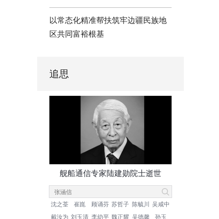
以常态化精准帮扶筑牢边疆民族地
区共同富裕根基
追思
舰船通信专家陆建勋院士逝世
沈之荃
崔崑
顾诵芬
苏哲子
陈毓川
吴咸中
戴汝为
刘玉清
李幼平
魏正耀
吴德馨
孙玉