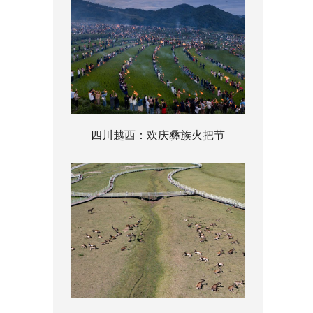
四川越西：欢庆彝族火把节