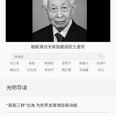
舰船通信专家陆建勋院士逝世
沈之荃
崔崑
顾诵芬
苏哲子
陈毓川
吴咸中
戴汝为
刘玉清
李幼平
魏正耀
吴德馨
孙玉
光明导读
“新新三样”出海 为世界发展增添新动能