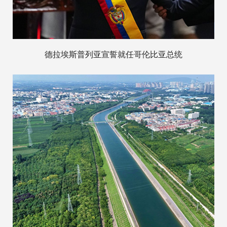
德拉埃斯普列亚宣誓就任哥伦比亚总统