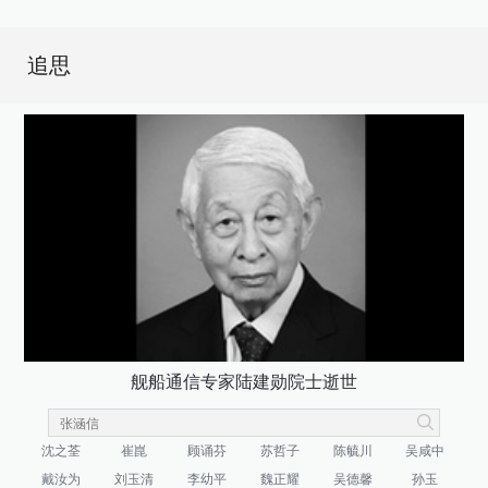
追思
舰船通信专家陆建勋院士逝世
沈之荃
崔崑
顾诵芬
苏哲子
陈毓川
吴咸中
戴汝为
刘玉清
李幼平
魏正耀
吴德馨
孙玉