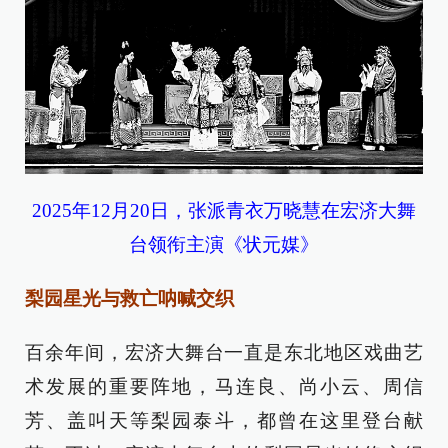
2025年12月20日，张派青衣万晓慧在宏济大舞
台领衔主演《状元媒》
梨园星光与救亡呐喊交织
百余年间，宏济大舞台一直是东北地区戏曲艺
术发展的重要阵地，马连良、尚小云、周信
芳、盖叫天等梨园泰斗，都曾在这里登台献