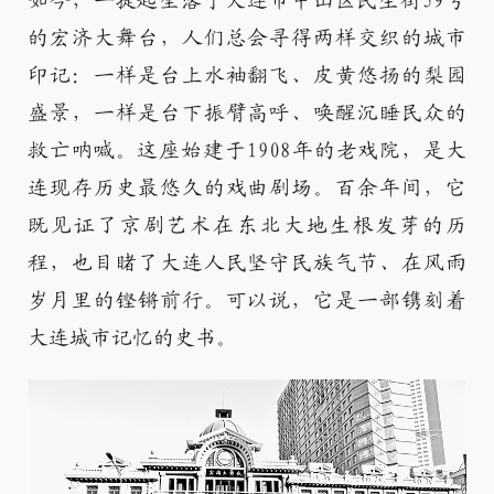
如今，一提起坐落于大连市中山区民生街59号
的宏济大舞台，人们总会寻得两样交织的城市
印记：一样是台上水袖翻飞、皮黄悠扬的梨园
盛景，一样是台下振臂高呼、唤醒沉睡民众的
救亡呐喊。这座始建于1908年的老戏院，是大
连现存历史最悠久的戏曲剧场。百余年间，它
既见证了京剧艺术在东北大地生根发芽的历
程，也目睹了大连人民坚守民族气节、在风雨
岁月里的铿锵前行。可以说，它是一部镌刻着
大连城市记忆的史书。