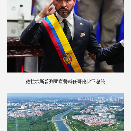
德拉埃斯普列亚宣誓就任哥伦比亚总统