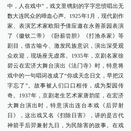
中，人在戏中”，戏文里镌刻的字字悲愤唱出无
数大连民众的啼血心声。1925年1月，现代剧作
家、表演艺术家欧阳予倩应邀在永善茶园表演
了《徽钦二帝》《卧薪尝胆》《打渔杀家》等
剧目，借古喻今、激发民族意识，演出深受观
众欢迎，现场座无虚席。1935年，京剧名家徐
碧云在宏济大舞台演出《法门寺》时，特意将
戏中的一句唱词改成了“你成天念日文，早把汉
字忘了”。故事被人们口口相传，成为梨园传
奇。1937年，京剧老生艺术家唐韵笙，在宏济
大舞台演出时，特意演出连台本戏《后羿射
日》，这出戏又名《扫除日害》，讲的是古代
神箭手后羿兼射九日，为民除害的故事。在戏