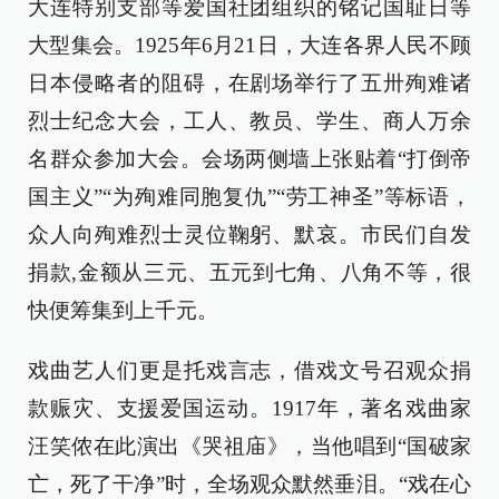
大连特别支部等爱国社团组织的铭记国耻日等
大型集会。1925年6月21日，大连各界人民不顾
日本侵略者的阻碍，在剧场举行了五卅殉难诸
烈士纪念大会，工人、教员、学生、商人万余
名群众参加大会。会场两侧墙上张贴着“打倒帝
国主义”“为殉难同胞复仇”“劳工神圣”等标语，
众人向殉难烈士灵位鞠躬、默哀。市民们自发
捐款,金额从三元、五元到七角、八角不等，很
快便筹集到上千元。
戏曲艺人们更是托戏言志，借戏文号召观众捐
款赈灾、支援爱国运动。1917年，著名戏曲家
汪笑侬在此演出《哭祖庙》，当他唱到“国破家
亡，死了干净”时，全场观众默然垂泪。“戏在心