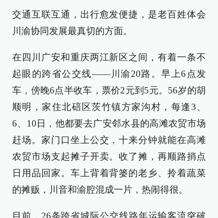
交通互联互通，出行愈发便捷，是老百姓体会
川渝协同发展最真切的方面。
在四川广安和重庆两江新区之间，有着一条不
起眼的跨省公交线——川渝20路。早上6点发
车，傍晚6点半收车，票价2元到5元。56岁的胡
顺明，家住北碚区茨竹镇方家沟村，每逢3、
6、10日，他都要去广安邻水县的高滩农贸市场
赶场。家门口坐上公交，十来分钟就能在高滩
农贸市场支起摊子开卖。收了摊，再顺路捎点
日用品回家。车上背着背篓的老乡、拎着蔬菜
的摊贩，川音和渝腔混成一片，热闹得很。
目前，26条跨省城际公交线路年运输客流突破