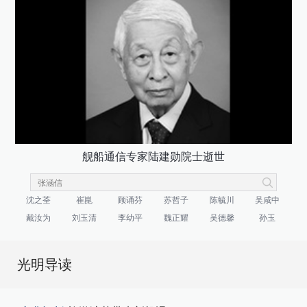
舰船通信专家陆建勋院士逝世
沈之荃
崔崑
顾诵芬
苏哲子
陈毓川
吴咸中
戴汝为
刘玉清
李幼平
魏正耀
吴德馨
孙玉
光明导读