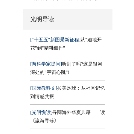
光明导读
["十五五"新图景新征程]
从"遍地开
花"到"精耕细作"
[向科学家提问]
听到了吗?这是银河
深处的"宇宙心跳"!
[国际教科文]
拉美足球：从社区记忆
到情感共振
[光明悦读]
寻踪海外华夏典籍——读
《瀛海寻珍》