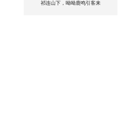
祁连山下，呦呦鹿鸣引客来