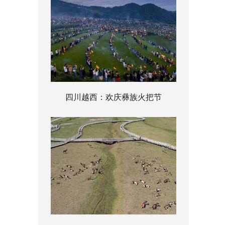
四川越西：欢庆彝族火把节