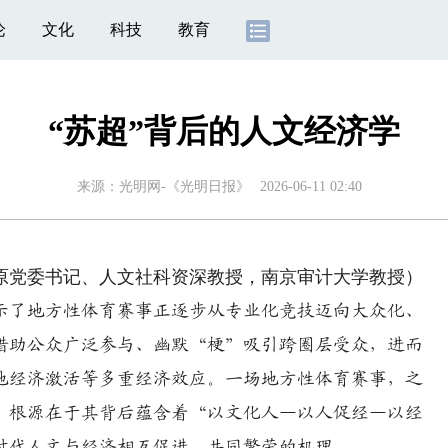
论
文化
科技
教育
“苏超”背后的人文经济学
来源：
光明网-《光明日报》
2026-06-11 02:40
党委书记、人文社科资深教授，南京审计大学教授）
示了地方性体育赛事正逐步从专业化竞技迈向大众化、
P借助公众广泛参与、幽默“梗”吸引跨圈层受众，进而
地经济激活等多重经济效应。一场地方性体育赛事，之
，根源在于其背后蕴含着“以文化人—以人促经—以经
时代人文与经济相互促进、共同繁荣的机理。