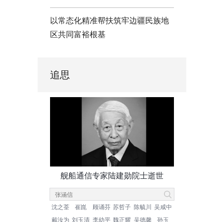
以常态化精准帮扶筑牢边疆民族地
区共同富裕根基
追思
舰船通信专家陆建勋院士逝世
沈之荃
崔崑
顾诵芬
苏哲子
陈毓川
吴咸中
戴汝为
刘玉清
李幼平
魏正耀
吴德馨
孙玉