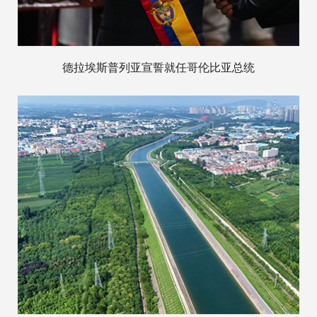
德拉埃斯普列亚宣誓就任哥伦比亚总统