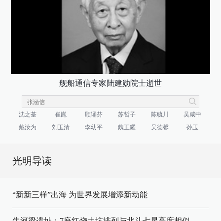
舰船通信专家陆建勋院士逝世
沈之荃
崔崑
顾诵芬
苏哲子
陈毓川
吴咸中
戴汝为
刘玉清
李幼平
魏正耀
吴德馨
孙玉
光明导读
“新新三样”出海 为世界发展增添新动能
牛河梁遗址：7座红烧土坑排列与北斗七星高度相似