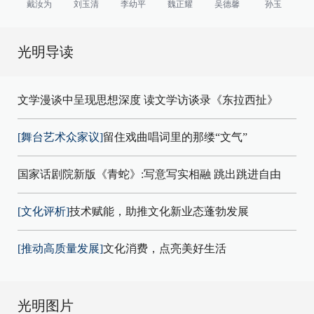
戴汝为
刘玉清
李幼平
魏正耀
吴德馨
孙玉
光明导读
文学漫谈中呈现思想深度 读文学访谈录《东拉西扯》
[舞台艺术众家议]
留住戏曲唱词里的那缕“文气”
国家话剧院新版《青蛇》:写意写实相融 跳出跳进自由
[文化评析]
技术赋能，助推文化新业态蓬勃发展
[推动高质量发展]
文化消费，点亮美好生活
光明图片