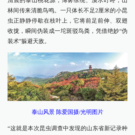
清晨的泰山桃花源，薄雾缭绕、溪水叮咚，山
林间传来清脆鸟鸣。一只体长不足2厘米的小昆
虫正静静停歇在枝叶上，它将前足前伸、双翅
收拢，瞬间伪装成一坨斑驳鸟粪，凭借绝妙“伪
装术”躲避天敌。
泰山风景 陈爱国摄/光明图片
“这就是本次昆虫调查中发现的山东省新记录种