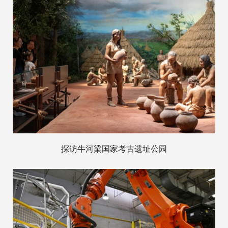
探访牛河梁国家考古遗址公园