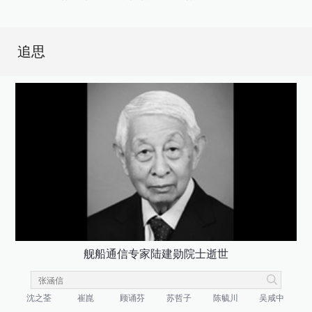
追思
舰船通信专家陆建勋院士逝世
沈之荃
崔崑
顾诵芬
苏哲子
陈毓川
吴咸中