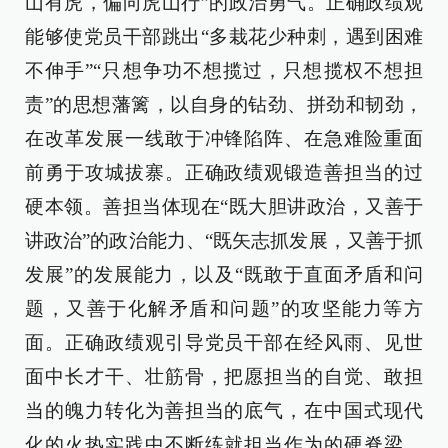
山有虎，偏向虎山行”的政治勇气。正确政绩观
能够使党员干部跳出“多栽花少种刺，遇到困难
不伸手”“只想争功不想揽过，只想揽权不想担
责”的思想藩篱，以自身的钻劲、拼劲和韧劲，
在改革发展一线敢于冲锋陷阵、在急难险重面
前勇于攻城拔寨。正确政绩观锻造善担当的过
硬本领。善担当体现在“既大胆讲政治，又善于
讲政治”的政治能力、“既矢志抓发展，又善于抓
发展”的发展能力，以及“既敢于直面矛盾和问
题，又善于化解矛盾和问题”的攻坚能力等方
面。正确政绩观引导党员干部在经风雨、见世
面中长才干、壮筋骨，把愿担当的自觉、敢担
当的魄力转化为善担当的底气，在中国式现代
化的火热实践中不断练就担当作为的硬脊梁、