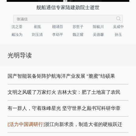
舰船通信专家陆建勋院士逝世
沈之荃
崔崑
顾诵芬
苏哲子
陈毓川
吴咸中
戴汝为
刘玉清
李幼平
魏正耀
吴德馨
孙玉
光明导读
国产智能装备矩阵护航海洋产业发展
“脆蜜”结硕果
文明之风暖了万家灯火
吉林大安：肥了土地富了农民
有一群人，守着珠峰星光
坚守世界之巅书写科研华章
[活力中国调研行]
浙江向新求质，制造大省的硬核跃迁