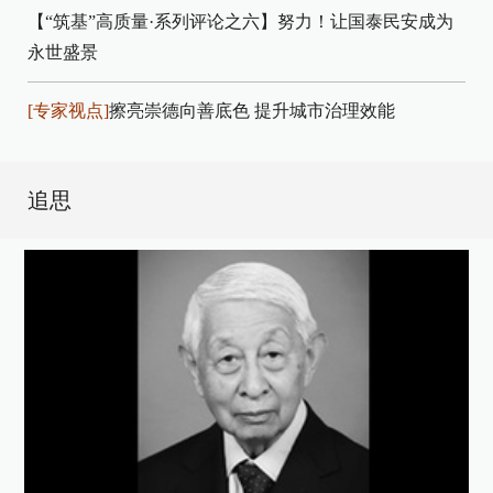
【“筑基”高质量·系列评论之六】努力！让国泰民安成为
永世盛景
[专家视点]
擦亮崇德向善底色 提升城市治理效能
追思