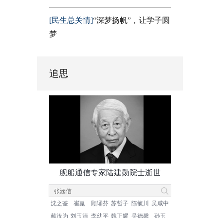
[民生总关情]
“深梦扬帆”，让学子圆
梦
追思
舰船通信专家陆建勋院士逝世
沈之荃
崔崑
顾诵芬
苏哲子
陈毓川
吴咸中
戴汝为
刘玉清
李幼平
魏正耀
吴德馨
孙玉