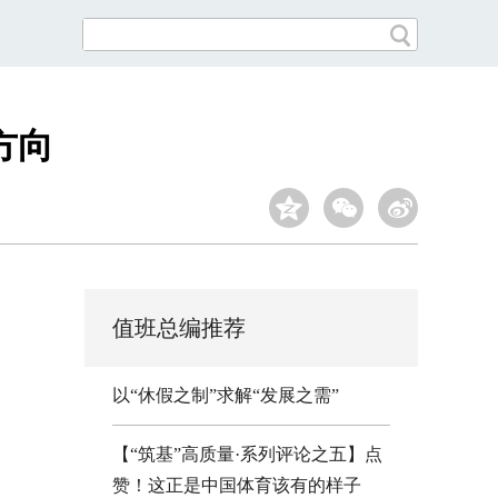
方向
值班总编推荐
以“休假之制”求解“发展之需”
【“筑基”高质量·系列评论之五】点
赞！这正是中国体育该有的样子