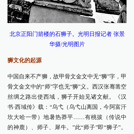
北京正阳门箭楼的石狮子。光明日报记者 张景
华摄/光明图片
狮文化的起源
中国自来不产狮，故甲骨文金文中无“狮”字，甲
骨文金文中的“师”字也无“狮”义。西汉张骞凿空
丝绸之路出使西域，狮子开始见诸文献。《汉
书·西域传》载：“乌弋（乌弋山离国，今阿富汗
坎大哈一带）地暑热莽平……有桃拔（传说中
的神鹿）、师子、犀牛。”此“师子”即“狮子”。