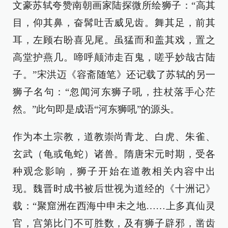
文豪苏轼夸赞南朝画家陆探微所绘狮子：“高其
目，仰其鼻，奋髯吐舌威见齿。舞其足，前其
耳，左顾右盼喜见尾。虽猛而和盖其戏，置之
高堂护燕几。啼呼颠沛走百鬼，嗟乎妙哉古陆
子。”宋洪迈《容斋随笔》还记载了苏轼的另一
狮子名句：“忽闻河东狮子吼，拄杖落手心茫
然。”此句即是成语“河东狮吼”的源头。
作为本土宗教，道教崇尚青龙、白虎、朱雀、
玄武（龟或龟蛇）诸兽。隋唐宋元时期，受各
种观念影响，狮子开始在道教相关内容中出
现。魏晋时成书被后世视为道经的《十洲记》
载：“聚窟洲在西海中申未之地……上多真仙灵
官，宫第比门不可胜数，及有狮子辟邪，凿齿