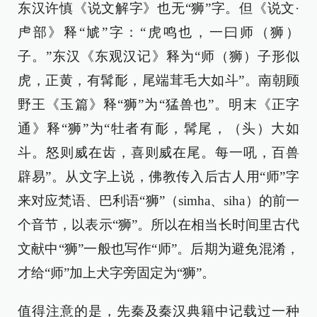
东汉许慎《说文解字》也无“狮”字。但《说文·
虍部》释“虓”字：“虎鸣也，一曰师（狮）
子。”东汉《东观汉记》释为“师（狮）子形似
虎，正黄，有髯耏，尾端茸毛大如斗”。南朝顾
野王《玉篇》释“狮”为“猛兽也”。明末《正字
通》释“狮”为“牡者有耏，髯尾，（头）大如
斗。怒则威在齿，喜则威在尾。每一吼，百兽
辟易”。从文字上说，佛教传入后古人用“师”字
来对应梵语、巴利语“狮”（simha、siha）的前一
个音节，以表示“狮”。所以在相当长时间里古代
文献中“狮”一般也写作“师”。后期为避免混淆，
才给“师”加上犬字旁固定为“狮”。
值得注意的是，先秦及秦汉典籍中记载过一种