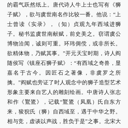
的霸气跃然纸上。唐代诗人牛上士也写有《狮
子赋》，欲与虞世南名作比较一番。他说：“上
士曾读《实录》，（知）贞观九年西域进狮
子。秘书监虞世南献赋，前史美之。窃谓虞公
博物洽闻，诚则可重。环玮倜傥，或非所长。
欲精体物，乃赋其事。”开元天宝时期，诗人阎
随侯写《镇座石狮子赋》：“有西域之奇兽，显
嘉名于古今。因匠石之著像，非虞罗之所
擒。”阎赋也旁证了时人观念中的狮子造型艺术
形象主要来自艺人的雕刻绘画。中唐诗人张志
和作《鸑鷟》，记载“鸑鷟（凤凰）氏自东方
来，狻猊氏（狮）自西域至，遇于中华之野。
相与竞，虚谈以声战，胜负于是”之事。北宋大