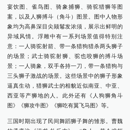
宴饮图、雀鸟图、骑象捕狮、骑驼猎狮等图
案，以及人狮搏斗（角斗）图景。图中人物形
象均为高鼻深目尖颏鬈发浓须，展示出鲜明的
异域风情。浮雕中有一系列场景值得特别注
意：一人骑驼射箭、带一条猎狗猎杀两头狮子
的场景；武士骑驼射狮、驼也咬狮的搏斗场
景；一人骑象，双手各持一刀，带一条猎狗与
三头狮子激战的场景。这些场景中的狮子形象
逼真生动，猎狮武士的相貌近似南亚、中亚、
西亚等产狮地的人。此外还有《人狗狮角斗
图》《狮攻牛图》《狮吃有翼飞马图》等。
三国时期出现了民间舞蹈狮子舞的雏形。曹魏