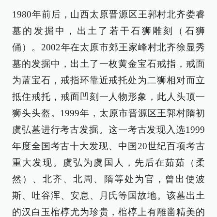
1980年前后，山西太原晋源区王郭村北齐娄睿
墓的发掘中，出土了若干石狮雕刻（石狮
俑）。2002年在太原市郊王家峰村北齐徐显秀
墓的发掘中，出土了一枚黄金宝石戒指，戒面
为蓝宝石，戒指环靠近戒托处为二狮相对而立
抵住戒托，戒面凹刻一人物形象，此人头顶一
狮头头盔。1999年，太原市晋源区王郭村隋初
虞弘墓进行考古发掘。这一考古发现入选1999
年度全国考古十大发现、中国20世纪百项考古
重大发现。虞弘为虞国人，先后在茹茹（柔
然）、北齐、北周、隋等处为官，曾出使波
斯、吐谷浑、安息、月氏等国故地。该墓出土
的汉白玉棺椁尤为珍贵，棺椁上有雕凿精美的