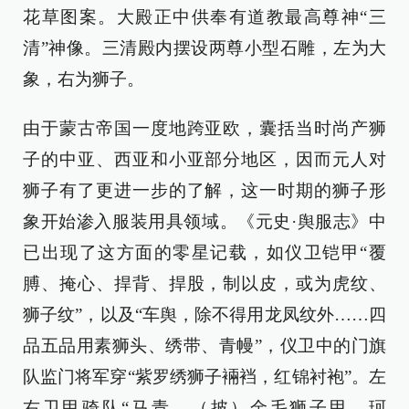
花草图案。大殿正中供奉有道教最高尊神“三
清”神像。三清殿内摆设两尊小型石雕，左为大
象，右为狮子。
由于蒙古帝国一度地跨亚欧，囊括当时尚产狮
子的中亚、西亚和小亚部分地区，因而元人对
狮子有了更进一步的了解，这一时期的狮子形
象开始渗入服装用具领域。《元史·舆服志》中
已出现了这方面的零星记载，如仪卫铠甲“覆
膊、掩心、捍背、捍股，制以皮，或为虎纹、
狮子纹”，以及“车舆，除不得用龙凤纹外……四
品五品用素狮头、绣带、青幔”，仪卫中的门旗
队监门将军穿“紫罗绣狮子裲裆，红锦衬袍”。左
右卫甲骑队“马青，（披）金毛狮子甲，珂