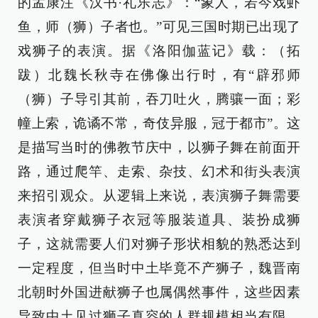
的孟康注《汉书·礼乐志》：“象人，若今戏虾
鱼，师（狮）子者也。”可见三国时期已出现了
戏狮子的表演。据《洛阳伽蓝记》载：（拓
跋）北魏长秋寺在佛像出行时，有“辟邪师
（狮）子导引其前，吞刀吐火，腾骧一面；彩
幢上索，诡谲不常，奇伎异服，冠于都市”。这
是描写当时的佛教节庆中，以狮子舞在前面开
路，通过爬竿、走索、杂技、幻术和街头表演
来招引观众。从逻辑上来说，表演狮子舞需要
表演者穿戴狮子衣冠等服装道具、装扮成狮
子，这就需要人们对狮子形状相貌的熟悉达到
一定程度，但当时中土毕竟不产狮子，魏晋南
北朝时外国进献狮子也属偶然事件，这些因素
导致中土见过狮子真容的人群规模相当有限，