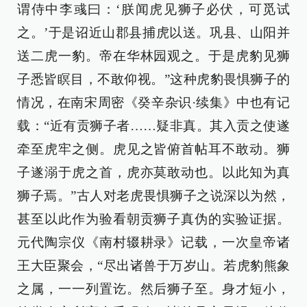
谓侍中李彧曰：‘朕闻虎见狮子必伏，可觅试
之。’于是诏近山郡县捕虎以送。巩县、山阳并
送二虎一豹。帝在华林园观之。于是虎豹见狮
子悉皆瞑目，不敢仰视。”这种虎豹畏惧狮子的
情况，在南宋周密《癸辛杂识·续集》中也有记
载：“近有贡狮子者……疑非真。其入贡之使遂
牵至虎牢之侧。虎见之皆俯首帖耳不敢动。狮
子遂溺于虎之首，虎亦莫敢动也。以此知为真
狮子焉。”古人对老虎畏惧狮子之说深以为然，
甚至以此作为验看朝贡狮子真伪的实验证据。
元代陶宗仪《南村辍耕录》记载，一次皇帝诸
王大臣聚会，“尽出诸兽于万岁山。若虎豹熊象
之属，一一列置讫。然后狮子至。身才短小，