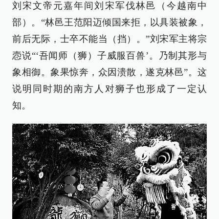
刘宋文帝元嘉年间刘宋军伐林邑（今越南中
部）。“林邑王范阳迈倾国来拒，以具装被象，
前后无际，士卒不能当（挡）。”刘宋军主将宗
悫说“‘吾闻师（狮）子威服百兽’。乃制其形与
象相御。象果惊奔，众因溃散，遂克林邑”。这
说明同时期的南方人对狮子也形成了一定认
知。