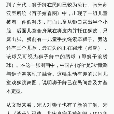
到了宋代，狮子舞在民间已较为流行。南宋苏
汉臣所绘《百子嬉春图》中，出现了一组儿童
披着一件假狮皮，前面儿童从狮口露出半个小
脸，后面儿童俯身藏在狮皮内并托住狮皮，只
露出脚。狮前有一儿童手执绳索牵狮子。旁边
还有三个儿童，最右边的正在踢球（蹴鞠），
该球又可视为狮子舞中的绣球（即狮子滚绣
球）。在这一张图画中，中国古代的“足球”蹴鞠
与狮子舞实现了融合。这幅生动有趣的民间儿
童戏狮跳舞图，说明狮子舞已在民间普及并基
本定型。
从文献来看，宋人对狮子也有了新的了解。宋
人《谈苑》记载，北宋真宗天禧年间（1017年