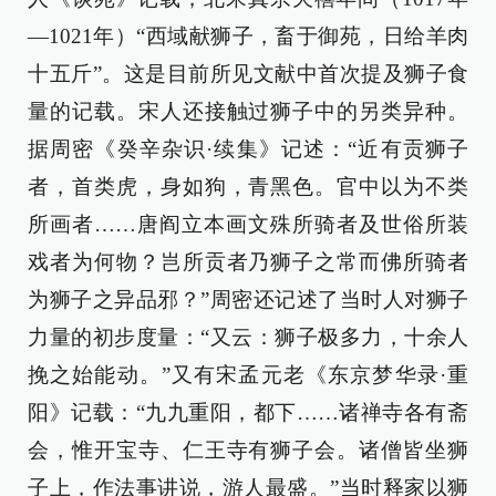
—1021年）“西域献狮子，畜于御苑，日给羊肉
十五斤”。这是目前所见文献中首次提及狮子食
量的记载。宋人还接触过狮子中的另类异种。
据周密《癸辛杂识·续集》记述：“近有贡狮子
者，首类虎，身如狗，青黑色。官中以为不类
所画者……唐阎立本画文殊所骑者及世俗所装
戏者为何物？岂所贡者乃狮子之常而佛所骑者
为狮子之异品邪？”周密还记述了当时人对狮子
力量的初步度量：“又云：狮子极多力，十余人
挽之始能动。”又有宋孟元老《东京梦华录·重
阳》记载：“九九重阳，都下……诸禅寺各有斋
会，惟开宝寺、仁王寺有狮子会。诸僧皆坐狮
子上，作法事讲说，游人最盛。”当时释家以狮