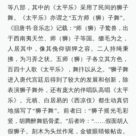
等八部，其中的《太平乐》采用了民间的狮子
舞。《太平乐》亦谓之“五方师（狮）子舞”。
《旧唐书·音乐志》记载：“师（狮）子鸷兽，出
于西南夷天竺、师（狮）子等国。缀毛为之，
人居其中，像其俛仰驯狎之容。二人持绳秉
拂，为习弄之状。五师（狮）子各立其方色，
百四十人歌《太平乐》，舞抃以从之。”狮子舞
进入唐代宫廷后得到了较大的发展和创新，除
表演狮子舞外，还有庞大的伴唱队高唱《太平
乐》。元稹、白居易的《西凉伎》都生动真切
地描写了“狮子舞”。前者曰：“狮子摇光毛彩
竖，胡腾醉舞筋骨柔。”后者吟：“……假面胡人
假狮子。刻木为头丝作尾，金镀眼睛银帖齿。