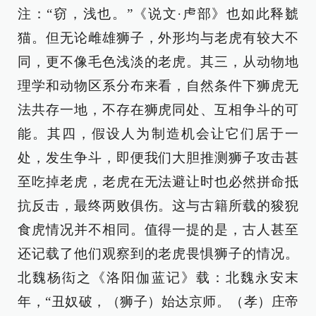
注：“窃，浅也。”《说文·虍部》也如此释虦
猫。但无论雌雄狮子，外形均与老虎有较大不
同，更不像毛色浅淡的老虎。其三，从动物地
理学和动物区系分布来看，自然条件下狮虎无
法共存一地，不存在狮虎同处、互相争斗的可
能。其四，假设人为制造机会让它们居于一
处，发生争斗，即便我们大胆推测狮子攻击甚
至吃掉老虎，老虎在无法避让时也必然拼命抵
抗反击，最终两败俱伤。这与古籍所载的狻猊
食虎情况并不相同。值得一提的是，古人甚至
还记载了他们观察到的老虎畏惧狮子的情况。
北魏杨衒之《洛阳伽蓝记》载：北魏永安末
年，“丑奴破，（狮子）始达京师。（孝）庄帝