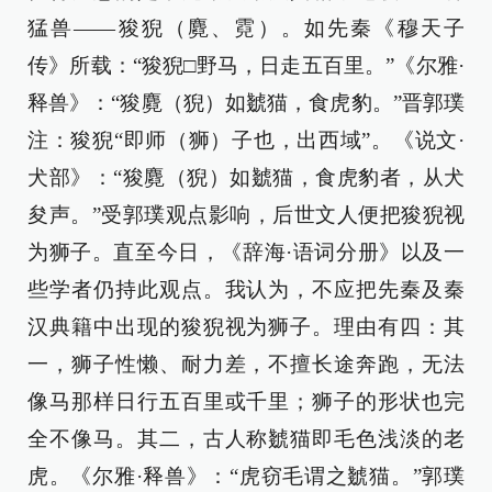
猛兽——狻猊（麑、霓）。如先秦《穆天子
传》所载：“狻猊□野马，日走五百里。”《尔雅·
释兽》：“狻麑（猊）如虦猫，食虎豹。”晋郭璞
注：狻猊“即师（狮）子也，出西域”。《说文·
犬部》：“狻麑（猊）如虦猫，食虎豹者，从犬
夋声。”受郭璞观点影响，后世文人便把狻猊视
为狮子。直至今日，《辞海·语词分册》以及一
些学者仍持此观点。我认为，不应把先秦及秦
汉典籍中出现的狻猊视为狮子。理由有四：其
一，狮子性懒、耐力差，不擅长途奔跑，无法
像马那样日行五百里或千里；狮子的形状也完
全不像马。其二，古人称虦猫即毛色浅淡的老
虎。《尔雅·释兽》：“虎窃毛谓之虦猫。”郭璞