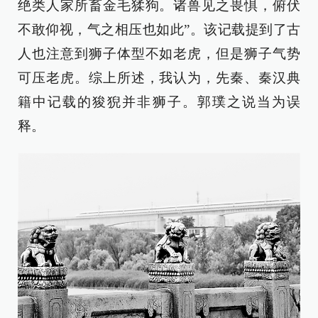
绝类人家所畜金毛猱狗。诸兽见之畏惧，俯伏
不敢仰视，气之相压也如此”。该记载提到了古
人也注意到狮子体型不如老虎，但是狮子气势
可压老虎。综上所述，我认为，先秦、秦汉典
籍中记载的狻猊并非狮子。郭璞之说当为误
释。