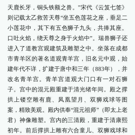
天鹿长牙，铜头铁额之兽。”宋代《云笈七签》
则记载太乙救苦天尊“坐五色莲花之座，垂足二
小莲花中，其下有五色狮子九头，共捧其座。
口吐火焰，绕天尊之身于火焰中”。瑞兽狮子还
进入了道教宫观建筑及雕塑之中。坐落在成都
市青羊区的著名道观青羊宫，旧名元中观，始
建年代不详，扩建于唐中和三年（883年），并
改名青羊宫。青羊宫道观大门口有一对石狮
子。宫中的混元殿重建于清光绪年间。殿之撑
拱上镂空雕有鹿、凤凰望月、双狮戏球等图
案，精致美观。殿内供奉“混元祖师”（即太上老
君）神像雕塑。宫内的三清殿，重建于清康熙
初年。前后撑拱上雕有六合童儿、双狮戏球和