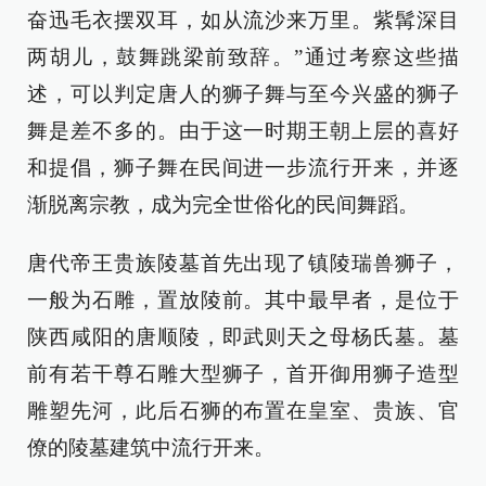
奋迅毛衣摆双耳，如从流沙来万里。紫髯深目
两胡儿，鼓舞跳梁前致辞。”通过考察这些描
述，可以判定唐人的狮子舞与至今兴盛的狮子
舞是差不多的。由于这一时期王朝上层的喜好
和提倡，狮子舞在民间进一步流行开来，并逐
渐脱离宗教，成为完全世俗化的民间舞蹈。
唐代帝王贵族陵墓首先出现了镇陵瑞兽狮子，
一般为石雕，置放陵前。其中最早者，是位于
陕西咸阳的唐顺陵，即武则天之母杨氏墓。墓
前有若干尊石雕大型狮子，首开御用狮子造型
雕塑先河，此后石狮的布置在皇室、贵族、官
僚的陵墓建筑中流行开来。