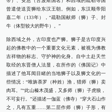
带）、安息（古波斯国名）和西域的疏勒等国
曾遣使送贡狮给东汉王朝。例如，东汉顺帝阳
嘉二年（133年），“疏勒国献师（狮）子、封
牛（体型较大的野牛）。”
除西域之外，古印度也产狮。狮子是古印度兴
起的佛教中的一个重要文化元素，被视为佛教
吉祥物的标志、守护神的化身。自中土赴天竺
取经的东晋僧人法显，在所作的《佛国记》中
描述了他耳闻目睹的当地狮子以及狮文化的一
些情况：“唯旃荼罗（种姓）渔，猎师（狮）卖
肉耳。”“此山榛木茂盛，又多师（狮）子虎狼，
不可妄行。”还描述一伽蓝（佛寺）“穿大石山作
之，凡有五重……第二层作师（狮）子形，有