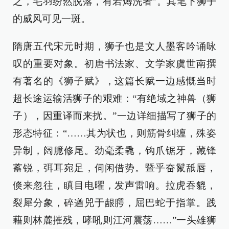
之，毛羽纷然脱落，有若燖洗者”。其笔下狮子
的威风可见一斑。
隋唐五代宋元时期，狮子也是文人墨客吟诵咏
叹的重要对象。初唐书法家、文学家虞世南撰
有著名的《狮子赋》，这篇长赋一边感慨当时
超长途运输活狮子的艰难：“有绝域之神兽（狮
子），因重译而来扰。”一边详细描写了狮子的
形态特征：“……其为状也，则筋骨纠缠，殊姿
异制，阔臆修尾。劲毫柔毳，钩爪锯牙，藏锋
蓄锐，弭耳宛足，伺闲借势。暨乎奋鬣舐唇，
倏来忽往，瞋目电曜，发声雷响。拉虎吞貔，
裂犀分象，碎遒兕于龈腭，屈巴蛇于指掌。践
藉则林麓摧残，哮吼则江河震荡……”一头雄狮