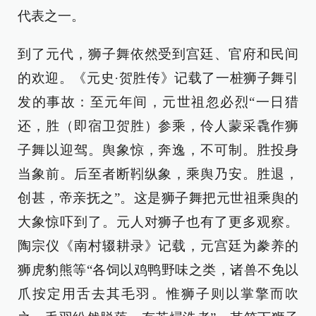
代表之一。
到了元代，狮子舞依然受到宫廷、官府和民间
的欢迎。《元史·贺胜传》记载了一桩狮子舞引
发的事故：至元年间，元世祖忽必烈“一日猎
还，胜（即宿卫贺胜）参乘，伶人蒙采毳作狮
子舞以迎驾。舆象惊，奔逸，不可制。胜投身
当象前。后至者断靷纵象，乘舆乃安。胜退，
创甚，帝亲抚之”。这是狮子舞把元世祖乘舆的
大象惊吓到了。元人对狮子也有了更多观察。
陶宗仪《南村辍耕录》记载，元宫廷为豢养的
狮虎豹熊等“各饲以鸡鸭野味之类，诸兽不免以
爪按定用舌去其毛羽。惟狮子则以掌擎而吹