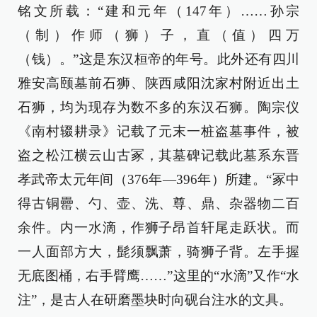
铭文所载：“建和元年（147年）……孙宗
（制）作师（狮）子，直（值）四万
（钱）。”这是东汉桓帝的年号。此外还有四川
雅安高颐墓前石狮、陕西咸阳沈家村附近出土
石狮，均为现存为数不多的东汉石狮。陶宗仪
《南村辍耕录》记载了元末一桩盗墓事件，被
盗之松江横云山古冢，其墓碑记载此墓系东晋
孝武帝太元年间（376年—396年）所建。“冢中
得古铜罍、勺、壶、洗、尊、鼎、杂器物二百
余件。内一水滴，作狮子昂首轩尾走跃状。而
一人面部方大，髭须飘萧，骑狮子背。左手握
无底图桶，右手臂鹰……”这里的“水滴”又作“水
注”，是古人在研磨墨块时向砚台注水的文具。