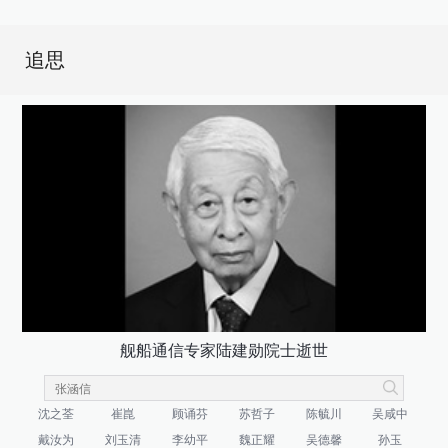
追思
舰船通信专家陆建勋院士逝世
沈之荃
崔崑
顾诵芬
苏哲子
陈毓川
吴咸中
戴汝为
刘玉清
李幼平
魏正耀
吴德馨
孙玉