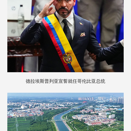
德拉埃斯普列亚宣誓就任哥伦比亚总统