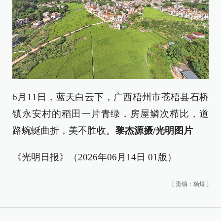
6月11日，蓝天白云下，广西梧州市苍梧县石桥
镇永安村的稻田一片青绿，房屋鳞次栉比，道
路蜿蜒曲折，美不胜收。
黎杰源摄/光明图片
《光明日报》（2026年06月14日 01版）
[
责编：杨煜
]