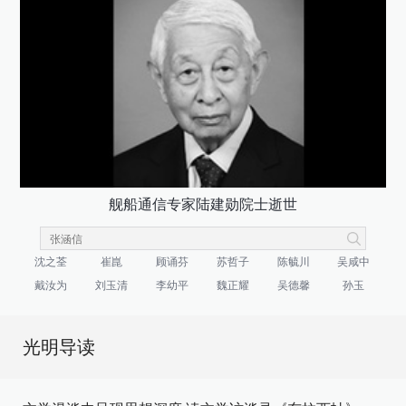
舰船通信专家陆建勋院士逝世
沈之荃
崔崑
顾诵芬
苏哲子
陈毓川
吴咸中
戴汝为
刘玉清
李幼平
魏正耀
吴德馨
孙玉
光明导读