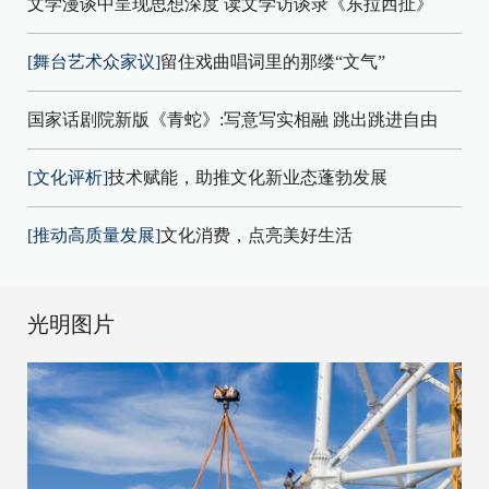
文学漫谈中呈现思想深度 读文学访谈录《东拉西扯》
[舞台艺术众家议]
留住戏曲唱词里的那缕“文气”
国家话剧院新版《青蛇》:写意写实相融 跳出跳进自由
[文化评析]
技术赋能，助推文化新业态蓬勃发展
[推动高质量发展]
文化消费，点亮美好生活
光明图片