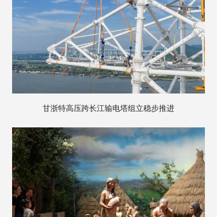
甘浙特高压跨长江输电塔组立稳步推进