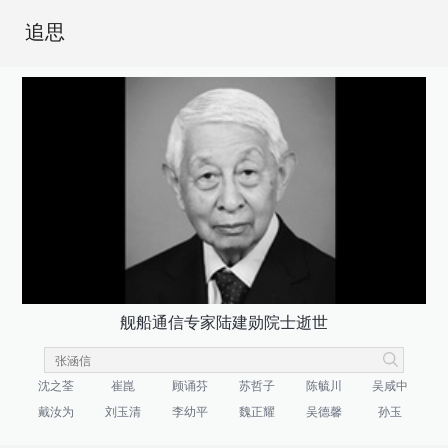
追思
舰船通信专家陆建勋院士逝世
沈之荃
崔崑
顾诵芬
苏哲子
陈毓川
吴咸中
戴汝为
刘玉清
李幼平
魏正耀
吴德馨
孙玉