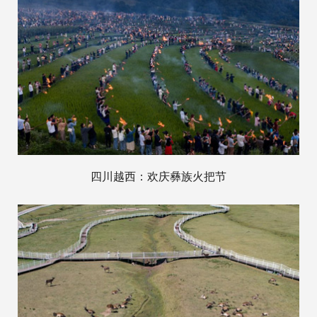
四川越西：欢庆彝族火把节