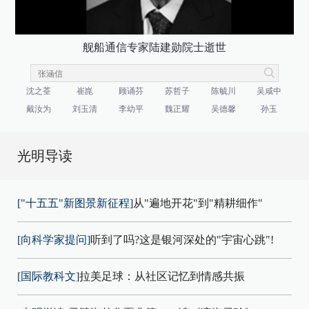
舰船通信专家陆建勋院士逝世
沈之荃
崔崑
顾诵芬
苏哲子
陈毓川
吴咸中
戴汝为
刘玉清
李幼平
魏正耀
吴德馨
孙玉
光明导读
["十五五"新图景新征程]
从"遍地开花"到"精耕细作"
[向科学家提问]
听到了吗?这是银河深处的"宇宙心跳"!
[国际教科文]
拉美足球：从社区记忆到情感共振