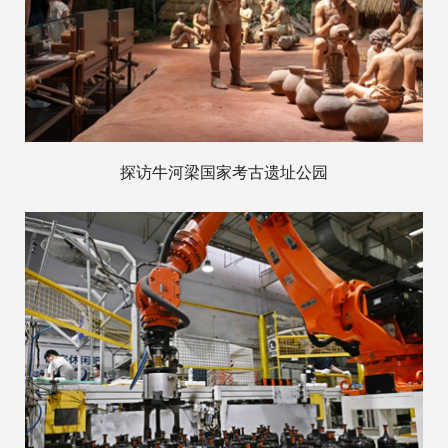
探访牛河梁国家考古遗址公园