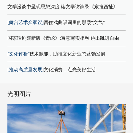
文学漫谈中呈现思想深度 读文学访谈录《东拉西扯》
[舞台艺术众家议]
留住戏曲唱词里的那缕“文气”
国家话剧院新版《青蛇》:写意写实相融 跳出跳进自由
[文化评析]
技术赋能，助推文化新业态蓬勃发展
[推动高质量发展]
文化消费，点亮美好生活
光明图片