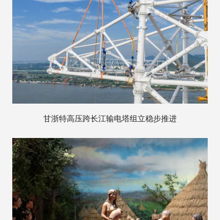
甘浙特高压跨长江输电塔组立稳步推进