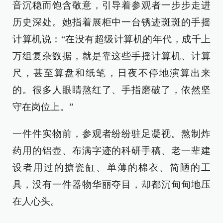
音沉稳而饱含敬意，引导着参观者一步步走进
历史深处。她指着展柜中一台锈迹斑斑的手摇
计算机说：“在没有超级计算机的年代，成千上
万组复杂数据，就是靠这些手摇计算机、计算
尺，甚至算盘和纸笔，日夜不停地演算出来
的。很多人眼睛熬红了、手指磨破了，依然坚
守在岗位上。”
一件件实物前，参观者纷纷驻足凝视。熬制炸
药用的铝壶、布满字迹的科研手稿、老一辈建
设者用过的搪瓷缸、单薄的棉衣、简陋的工
具，没有一件器物华丽夺目，却都沉甸甸地压
在人心头。