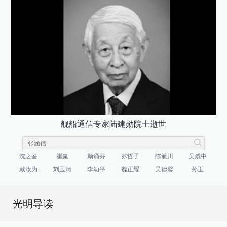
舰船通信专家陆建勋院士逝世
沈之荃
崔崑
顾诵芬
苏哲子
陈毓川
吴咸中
戴汝为
刘玉清
李幼平
魏正耀
吴德馨
孙玉
光明导读