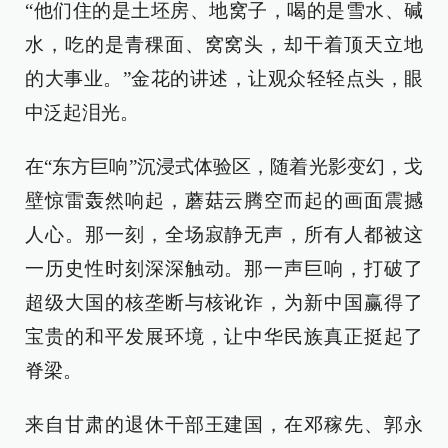
“他们住的是土坯房、地窝子，喝的是雪水、碱
水，吃的是青稞面、窝窝头，却干着顶天立地
的大事业。”金花的讲述，让观众轻轻点头，眼
中泛起泪光。
在“东方巨响”沉浸式体验区，随着光影变幻，戈
壁惊雷轰然响起，蘑菇云腾空而起的画面震撼
人心。那一刻，全场寂静无声，所有人都被这
一历史性时刻深深触动。那一声巨响，打破了
超级大国的核垄断与核讹诈，为新中国赢得了
宝贵的和平发展环境，让中华民族真正挺起了
脊梁。
来自甘肃的退休干部王建国，在邓稼先、郭永