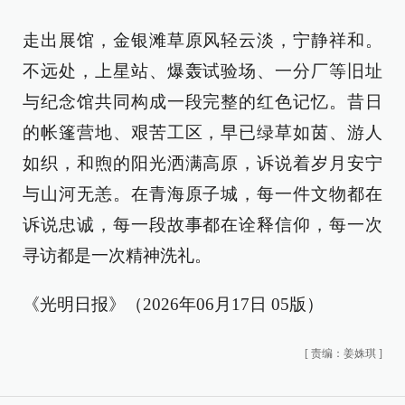
走出展馆，金银滩草原风轻云淡，宁静祥和。
不远处，上星站、爆轰试验场、一分厂等旧址
与纪念馆共同构成一段完整的红色记忆。昔日
的帐篷营地、艰苦工区，早已绿草如茵、游人
如织，和煦的阳光洒满高原，诉说着岁月安宁
与山河无恙。在青海原子城，每一件文物都在
诉说忠诚，每一段故事都在诠释信仰，每一次
寻访都是一次精神洗礼。
《光明日报》（2026年06月17日 05版）
[
责编：姜姝琪
]