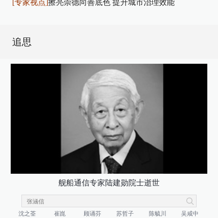
[专家视点]
擦亮崇德向善底色 提升城市治理效能
追思
舰船通信专家陆建勋院士逝世
沈之荃
崔崑
顾诵芬
苏哲子
陈毓川
吴咸中