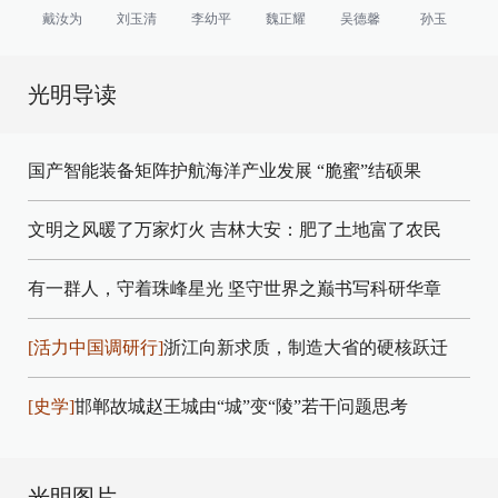
戴汝为
刘玉清
李幼平
魏正耀
吴德馨
孙玉
光明导读
国产智能装备矩阵护航海洋产业发展
“脆蜜”结硕果
文明之风暖了万家灯火
吉林大安：肥了土地富了农民
有一群人，守着珠峰星光
坚守世界之巅书写科研华章
[活力中国调研行]
浙江向新求质，制造大省的硬核跃迁
[史学]
邯郸故城赵王城由“城”变“陵”若干问题思考
光明图片