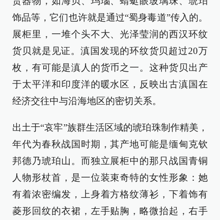
贵器物，如海贝、玛瑙、蜻蜓眼玻璃珠、琥珀
饰品等，它们也许就是通过“蜀身毒道”传入的。
展柜里，一堆个头不大、光泽莹润的西汉环纹
货贝就是见证。滇国发现的环纹货贝超过20万
枚，有可能是滇人的货币之一。这种货贝出产
于太平洋和印度洋的暖水区，反映出古滇国在
经济交往中与沿海地区的密切关系。
出土于“哀牢”族群生活区域的琥珀珠制作精美，
年代为春秋战国时期，其产地可能是缅甸克钦
邦德乃琥珀山。而独立展柜中的那只战国青铜
人物形杖首，是一位装束奇特的女性形象：她
有着浓密编发，上身着方格纹薄衫，下着饰有
菱形回纹的衣裙，左手贴胸，略微抬起，右手