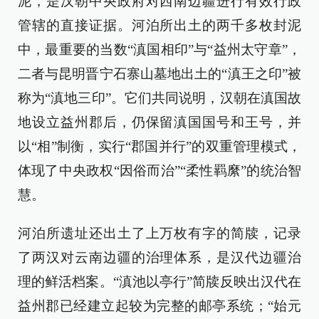
泥，是汉朝中央政府对西南边疆进行有效行政
管辖的直接证据。河泊所出土的两千多枚封泥
中，最重要的当数“滇国相印”与“益州太守章”，
二者与昆明晋宁石寨山墓地出土的“滇王之印”被
称为“滇地三印”。它们共同说明，汉朝在滇国故
地设立益州郡后，仍保留滇国国号和王号，并
以“相”制衡，实行“郡国并行”的双重管理模式，
体现了中央政权“因俗而治”“柔性羁縻”的统治智
慧。
河泊所遗址还出土了上万枚有字的简牍，记录
了两汉对云南边疆的治理体系，是汉代边疆治
理的鲜活档案。“滇池以亭行”简牍反映出汉代在
益州郡已经建立起较为完整的邮亭系统；“始元