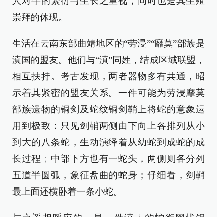
人对牛的繁衍与生长之重视，同时也是其生殖
崇拜的体现。
生活在云南东部曲靖地区的“劳浸”“靡莫”部族是
滇国的盟友。他们与“滇”同姓，结成区域联盟，
相互扶持。考古发现，两者器物多有共通，昭
示着其紧密的盟友关系。一件可能为劳浸靡莫
部族遗物的铜剑及蛇纹铜剑鞘上将蛇的意象运
用到极致：只见剑鞘两侧由下向上各排列从小
到大的八条蛇，生动演绎着从幼蛇到成蛇的成
长过程；中部下方也有一蛇头，两侧则各分列
五道半圆弧，象征盘曲的蛇身；仔细看，剑鞘
最上面还横卧着一条小蛇。