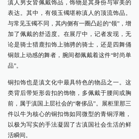
滇人男女皆佩戴饰品，饰物是其身份与审美的
表达。其中，有领玉镯堪称滇人的顶流饰品。
与常见玉镯不同，其内侧有一圈凸起的“领”，增
加了佩戴的舒适度。在展厅中，记者发现，无
论是骑士猎鹿扣饰上驰骋的骑士，还是四舞俑
铜鼓上动感的舞者，腕间都佩戴着这件“时尚单
品”。
铜扣饰也是滇文化中最具特色的物品之一。这
类背后带矩形齿扣的饰物，多佩戴于腰间或胸
前，属于滇国上层社会的“奢侈品”。展柜里那三
件以牛为核心的铜扣饰如同微型的青铜浮雕，
以极为写实的手法凝固了古滇国社会生活的鲜
活瞬间。