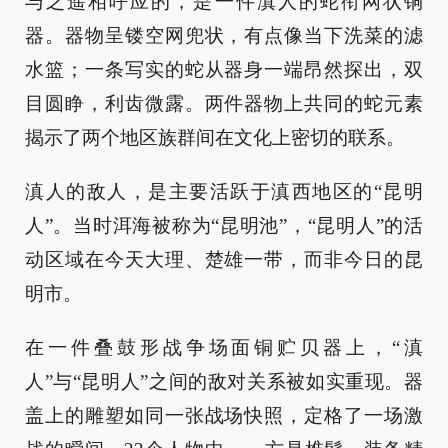
与之遥相呼应的，是一件滇人的蛇衔网状铜
器。器物呈镂空网兜状，有点像当下洗菜的滤
水篮；一条写实的蛇从器身一端昂然探出，双
目圆睁，利齿微露。两件器物上共同的蛇元素
揭示了两个地区族群间在文化上密切的联系。
滇人的敌人，是主要活跃于滇西地区的“昆明
人”。当时洱海被称为“昆明池”，“昆明人”的活
动区域在今天大理、楚雄一带，而非今日的昆
明市。
在一件叠鼓形战争场面铜贮贝器上，“滇
人”与“昆明人”之间的敌对关系被如实重现。器
盖上的雕塑如同一张战场快照，定格了一场激