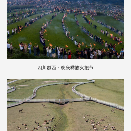
四川越西：欢庆彝族火把节