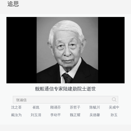
追思
舰船通信专家陆建勋院士逝世
沈之荃
崔崑
顾诵芬
苏哲子
陈毓川
吴咸中
戴汝为
刘玉清
李幼平
魏正耀
吴德馨
孙玉