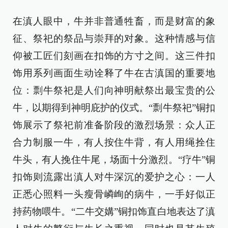
在滇人眼中，牛并非普通牲畜，而是财富的象
征、祭祀的祭品与崇拜的对象。这种情感与信
仰被工匠们刻画在扣饰的方寸之间。这三件扣
饰用系列画面生动诠释了牛在古滇国的重要地
位：剽牛祭祀是人们向神明献祭出最宝贵的公
牛，以期得到神明庇护的仪式。“剽牛祭祀”铜扣
饰展示了祭祀前准备阶段的激烈场景：众人正
合力制服一牛，有人按住牛背，有人用绳拴住
牛头，有人挽住牛尾，场面十分激烈。“疗牛”铜
扣饰则流露出滇人对牛深沉的爱护之心：一人
正悉心照料一头瘦骨嶙峋的病牛，一手好似正
持药物喂牛。“二牛交媾”铜扣饰直白地表达了滇