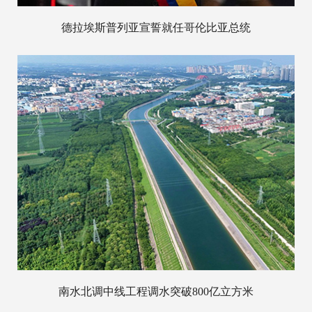
德拉埃斯普列亚宣誓就任哥伦比亚总统
南水北调中线工程调水突破800亿立方米