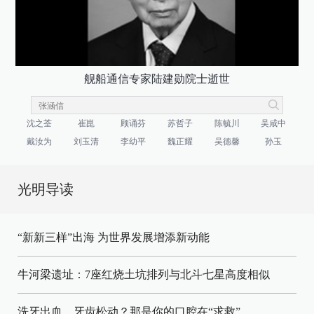
舰船通信专家陆建勋院士逝世
沈之荃
崔崑
顾诵芬
苏哲子
陈毓川
吴咸中
戴汝为
刘玉清
李幼平
魏正耀
吴德馨
孙玉
光明导读
“新新三样”出海 为世界发展增添新动能
牛河梁遗址：7座红烧土坑排列与北斗七星高度相似
洗牙出血、牙齿松动？那是你的口腔在“求救”