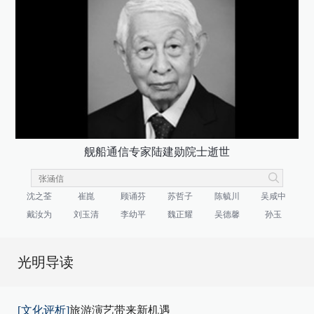
舰船通信专家陆建勋院士逝世
沈之荃
崔崑
顾诵芬
苏哲子
陈毓川
吴咸中
戴汝为
刘玉清
李幼平
魏正耀
吴德馨
孙玉
光明导读
[文化评析]
旅游演艺带来新机遇