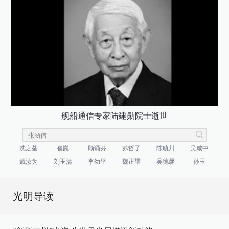
舰船通信专家陆建勋院士逝世
沈之荃
崔崑
顾诵芬
苏哲子
陈毓川
吴咸中
戴汝为
刘玉清
李幼平
魏正耀
吴德馨
孙玉
光明导读