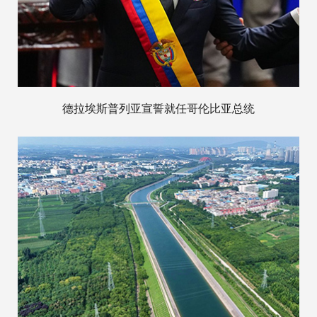
德拉埃斯普列亚宣誓就任哥伦比亚总统