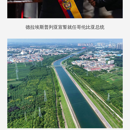
德拉埃斯普列亚宣誓就任哥伦比亚总统