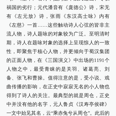
祸国的劣行；元代潘音有《庞德公》诗，宋无
有《左元放》诗，张雨《东汉高士咏》内有
《左慈》一首……这些触动诗人心弦的皆非主
流人物，诗人题咏的对象较为广泛。至明清时
期，诗人在题咏对象的选择上呈现惊人的一致
性，即聚焦于核心人物，并更倾向于蜀汉集团
的正面人物，在《三国演义》中出场的1191个
人物之中，最受青睐的是关羽、诸葛亮、刘
备、张飞和曹操。值得注意的是，受小说、戏
曲传播的影响，在正史中寂寂无名的小人物也
得到了诗人的关注。最典型的就是周仓，正史
中并没有他的名字，元人鲁贞《汉寿亭侯碑》
一文中始见其名，云“乘赤兔兮从周仓”。此后的