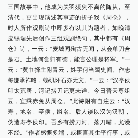
三国故事中，他成为关羽须臾不离的随从。至
清代，更出现演述其事迹的折子戏《周仓》，
时人所作观剧诗中即多有以其为题者，如晚清
皮锡瑞先后创作三组观剧绝句，其中都有《周
仓》诗，一云：“麦城同殉古无闻，从会单刀合
是君。土地何尝归有德，能言公理是将军。”一
云：“黄巾择主附青云，姓字何当蜀史闻。作志
每嫌承祚略，蟂矶怀石亦无文。”一云：“汉亭侯
印太荒唐，河记捞刀记更未详。今日普天尊俎
豆，宜乘赤兔从周仓。”此诗附有自注云：“汉
寿，地名。亭侯，爵名。后人误以汉为汉朝，
伪造寿亭侯印。吾乡有捞刀河、落刀嘴，尤谩
不经。”作者感慨多端，或概言其生平行事，或