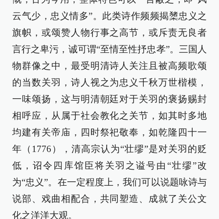
云气少，忠义情多”。此类诗作频频揭橥忠义之
旗帜，或颂赞人物行事之高节，或斥责无良者
言行之卑污，诚可谓“至情至性抒忠孝”。三国人
物群像之中，最受明清诗人关注且被高频歌颂
的当数关羽，诗人视之为忠义千秋万世楷模，
一味颂扬，这与明清朝廷对于关羽的褒扬赐封
相呼应，从属于社会教化之关节，如其时多地
均建有关帝庙，四时祭祀敬奉，如乾隆四十一
年（1776），清高宗认为“壮缪”是对关羽的贬
低，诏令四库馆臣将关羽之谥号由“壮缪”改
为“忠义”。在一定程度上，我们可以说题咏诗与
说部、戏曲相配合，共同塑造、成就了关公文
化之洋洋大观。