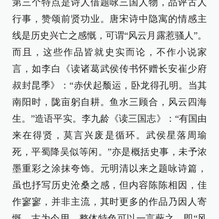
第三个特点是诗人借题咏三国人物，品评古人
行事，赞颂前贤功业。唐宋诗中隐寓的情感主
线是历史兴亡之感慨，可谓“风云月露惹骚人”。
而且，这些作品皆就史实而论，不作小说家
言，如李白《读诸葛武侯传书怀赠长安崔少府
叔封昆季》：“赤伏起颓运，卧龙得孔明。当其
南阳时，陇亩躬自耕。鱼水三顾合，风云四海
生。”造语平实。李九龄《读三国志》：“有国由
来在得贤，莫言兴废是循环。武侯星落周瑜
死，平蜀降吴似等闲。”亦是概括史事，未予浓
墨重彩之涂抹夸饰。元明清以来之题咏诗篇，
虽也抒写历史沧桑之感，但内容陈陈相因，佳
作寥寥，并非主流，其时更多的作品乃因人寄
慨，古为今用，整体特色可以一言蔽之，即“风