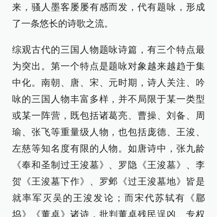
来，骚人墨客屡屡有感而发，代有题咏，形成
了一条悠长的诗歌之流。
综观古代的三国人物题咏诗篇，有三个特点最
为突出。第一个特点是题咏对象越来越趋于集
中化。南朝、唐、宋、元时期，诗人关注、吟
咏的三国人物丰富多样，并不局限于某一类型
或某一阵营，既包括诸葛亮、曹操、刘备、周
瑜、张飞等重量级人物，也包括庞德、王浚、
左慈等知名度有限的人物。如唐诗中，张九龄
《奉和圣制过王浚墓》、罗隐《王浚墓》、李
贺《王浚墓下作》、罗邺《过王浚墓地》皆是
就率军灭吴的王浚发论；而宋代苏轼有《郿
坞》《董卓》诸诗，批判董卓残民逞凶、专权