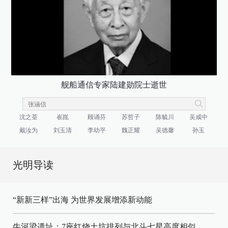
舰船通信专家陆建勋院士逝世
沈之荃
崔崑
顾诵芬
苏哲子
陈毓川
吴咸中
戴汝为
刘玉清
李幼平
魏正耀
吴德馨
孙玉
光明导读
“新新三样”出海 为世界发展增添新动能
牛河梁遗址：7座红烧土坑排列与北斗七星高度相似