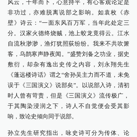
风云，千年而下，心意持平，有心客观论定是
非功过，亦难脱离说部之影响。如袁枚《赤
壁》诗云：“一面东风百万军，当年此处定三
分。汉家火德终烧贼，池上蛟龙竟得云。江水
自流秋渺渺，渔灯犹照荻纷纷。我来不共吹箫
客，乌鹊寒声静夜闻。”盛赞刘备之功业，据史
敷衍，却杂有逸出史传之内容，刘永翔先生
《蓬远楼诗话》谓之“舍孙吴主力而不道，未免
误于《三国演义》说部矣”。以说部入诗，清初
时人曾有苛责，但是《三国演义》流传极广，
于其陶染浸润之下，诗人不自觉便会受其影
响，致论史倾向同于说部。
孙立先生研究指出，咏史诗可分为传体、论