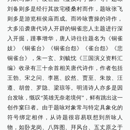
刘备则多是经行其故宅楼桑村而作，题咏张飞
则多是游览桓侯庙而成。而吟咏曹操的诗作，
大多沿袭唐代诗人开辟的铜雀悲人主题进行深
入开掘，踵事增华，唐人诗往往题名为《铜雀
妓》《铜雀台》《铜雀台怨》《雀台怨》《悲
铜雀台》，朱一玄、刘毓忱《三国演义资料汇
编》收录有三十余首相关唐代诗作，作者包括
王勃、宋之问、李邕、皎然、贾至、朱放、汪
遵、胡曾、罗隐、梁琼等。明清诗人亦多是因
台发咏，慨叹“英雄无奈老境何”，鲜有跳出这一
创作窠臼者。由于题咏对象常与特定具象化的
符号绑定相伴，从诗题很容易联想到所咏人
物，如卧龙岗、八阵图、拜风台、五丈原之于