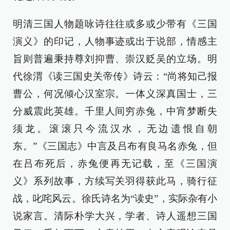
明清三国人物题咏诗往往或多或少带有《三国
演义》的印记，人物事迹或出于说部，情感主
旨则普遍秉持尊刘抑曹、崇汉贬吴的立场。明
代徐渭《读三国史关帝传》诗云：“尚将知己报
曹公，何况倾心汉室宗。一体义深真国士，三
分威震此英雄。千里人间穷赤兔，中宵梦断失
须龙。滚滚只今流汉水，无边遗恨自朝
东。”《三国志》中言及吕布有良马名赤兔，但
在吕布死后，赤兔便再无记载，至《三国演
义》系列故事，方续写关羽得获此马，骑行征
战，叱咤风云。徐氏诗名为“读史”，实际杂有小
说家言。清际朴学大兴，学者、诗人遥想三国