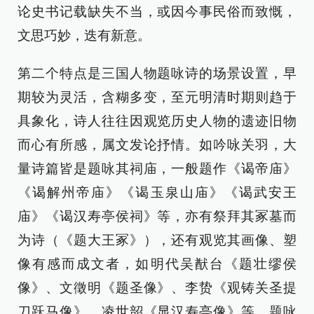
论史书记载缺失不当，或因今事民俗而致慨，
文思巧妙，迭有新意。
第二个特点是三国人物题咏诗的场景设置，早
期较为灵活，含糊多变，至元明清时期则趋于
具象化，诗人往往因观览历史人物的遗迹旧物
而心有所感，属文发论抒情。如吟咏关羽，大
量诗篇皆是题咏其祠庙，一般题作《谒帝庙》
《谒解州帝庙》《谒玉泉山庙》《谒武安王
庙》《谒汉寿亭侯祠》等，亦有祭拜其冢墓而
为诗（《题大王冢》），还有观览其画像、塑
像有感而成文者，如明代吴猷台《题壮缪侯
像》、文徵明《题圣像》、李贽《观铸关圣提
刀跃马像》、凌世韶《显汉寿亭像》等。题咏