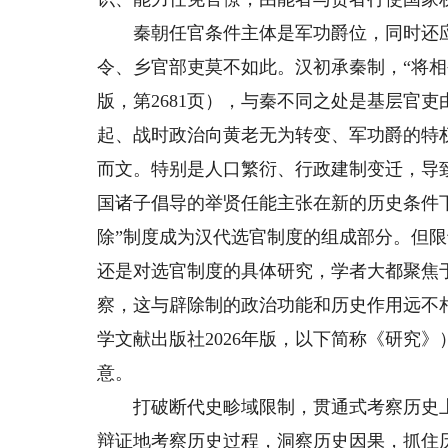
秦朝任官条件主体是军功爵位，同时还应
令、乡官部吏莫不如此。汉初承秦制，“将相公
版，第2681页），与秦不同之处是基层官
起、战时政治向黄老无为转变、军功爵的特
而文。特别是人口繁衍、行政建制变迁，导
国诸子倡导的举贤任能主张在新的历史条件
除”制度成为汉代选官制度的组成部分。但
还是对选官制度的具体研究，学者大都聚焦
察，这与辟除制的政治功能和历史作用远不
学文献出版社2026年版，以下简称《研究
意。
打破断代史畛域限制，贯通式考察历史上
辩证地考察历史过程，洞察历史因果，抓住