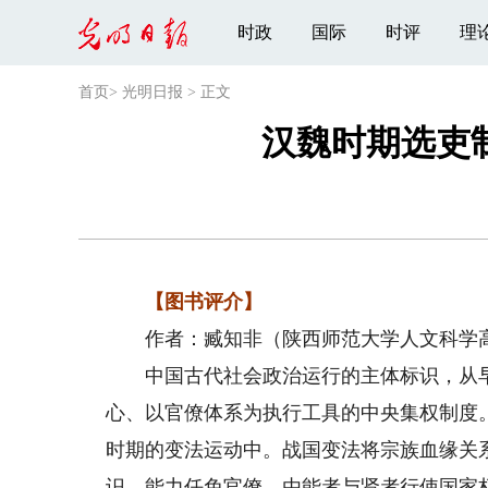
时政
国际
时评
理
首页
>
光明日报
>
正文
汉魏时期选吏
【图书评介】
作者：臧知非（陕西师范大学人文科学高
中国古代社会政治运行的主体标识，从早
心、以官僚体系为执行工具的中央集权制度
时期的变法运动中。战国变法将宗族血缘关
识、能力任免官僚，由能者与贤者行使国家