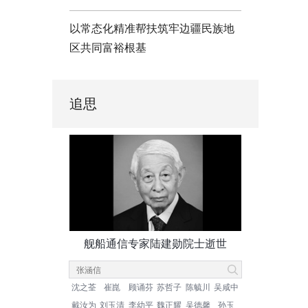
以常态化精准帮扶筑牢边疆民族地
区共同富裕根基
追思
舰船通信专家陆建勋院士逝世
沈之荃
崔崑
顾诵芬
苏哲子
陈毓川
吴咸中
戴汝为
刘玉清
李幼平
魏正耀
吴德馨
孙玉