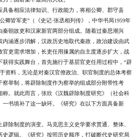
具备相应法律知识、行政能力，将相公卿、郡守县
卿皆军吏”（《史记·张丞相列传》，中华书局1959年
吏由秦朝故吏和汉家新官两部分组成。随着过秦思潮兴
权内涵逐步消解，汉政历史地取代秦政，政治建设由武
致官吏需求增加，长吏任用掾属的自主度逐步扩大，战
下获得实践舞台，首先施行于基层官吏任用过程中，“辟
限于资料，无论是对秦汉官僚政治、职官制度的总体考察
于察举制，将辟除制度作为察举的组成部分附带性考
相称。就此而言，张欣《汉魏辟除制度研究》（社会科
》）一书填补了这一缺环。《研究》在以下方面具备新
辟除制度的演变。马克思主义史学要求贯通、整体、
历史逻辑。《研究》按照历史顺序，打破断代史研究局