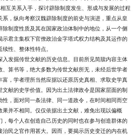
义及其相互关系入手，探讨辟除制度发生、形成与发展的过程
关系，纵向考察汉魏辟除制度的前史与演进，重点从皇
辟除制度性质及其在国家政治体制中的地位，从一个侧
揭示君主集权下官僚政治金字塔式权力结构及其运作的
延续性、整体性特点。
入发掘传世文献的历史信息。目前所见简牍内容主体
数、算书等，绝大多数为传世文献所无，未经后世学者
丰富，学者理所当然应据以还原历史真相、求取史学真
世文献的史学价值。因为出土法律政令是国家层面的制
动性，面对同一条法律、同一道政令，在时间相同而空
效果并不相同。仅仅依据出土文献，难免出现以偏概
们，每个人在创造自己历史的同时也在参与创造群体的
接治民之官作用甚大。因而，要揭示历史变迁的内在机