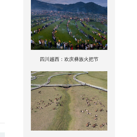
四川越西：欢庆彝族火把节