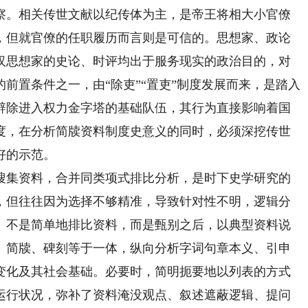
察。相关传世文献以纪传体为主，是帝王将相大小官僚
，但就官僚的任职履历而言则是可信的。思想家、政论
汉思想家的史论、时评均出于服务现实的政治目的，对
前置条件之一，由“除吏”“置吏”制度发展而来，是踏入
辟除进入权力金字塔的基础队伍，其行为直接影响着国
度，在分析简牍资料制度史意义的同时，必须深挖传世
好的示范。
集资料，合并同类项式排比分析，是时下史学研究的
，但往往因为选择不够精准，导致针对性不明，逻辑分
》不是简单地排比资料，而是甄别之后，以典型资料说
、简牍、碑刻等于一体，纵向分析字词句章本义、引申
变化及其社会基础。必要时，简明扼要地以列表的方式
运行状况，弥补了资料淹没观点、叙述遮蔽逻辑、提问