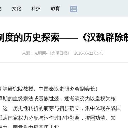
论
文化
科技
教育
制度的历史探索——《汉魏辟除
来源：
光明网-《光明日报》
2026-06-22 03:45
等研究院教授、中国秦汉史研究会副会长）
期的血缘宗法或贵族世袭，逐渐演变为以皇权为核
。这一历史性转折的萌芽与初步确立，集中体现在战国
系从国家权力分配与运作过程中剥离，按照功劳、知
权力，国君集中最高用人权。