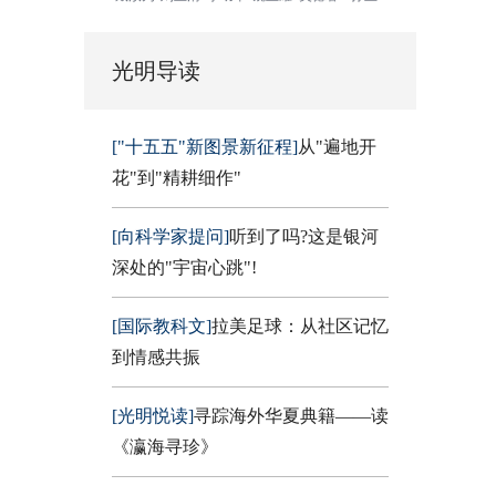
光明导读
["十五五"新图景新征程]
从"遍地开
花"到"精耕细作"
[向科学家提问]
听到了吗?这是银河
深处的"宇宙心跳"!
[国际教科文]
拉美足球：从社区记忆
到情感共振
[光明悦读]
寻踪海外华夏典籍——读
《瀛海寻珍》