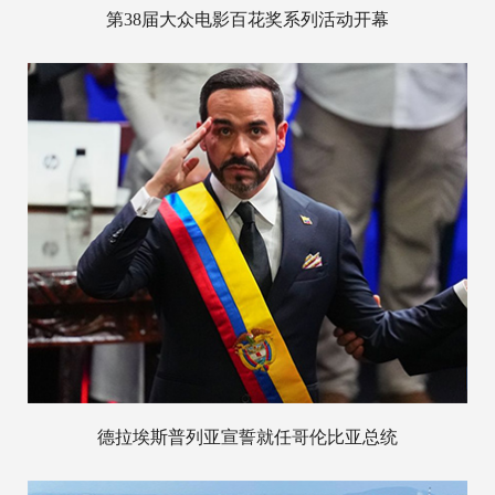
第38届大众电影百花奖系列活动开幕
德拉埃斯普列亚宣誓就任哥伦比亚总统