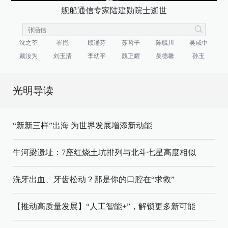
舰船通信专家陆建勋院士逝世
沈之荃
崔崑
顾诵芬
苏哲子
陈毓川
吴咸中
戴汝为
刘玉清
李幼平
魏正耀
吴德馨
孙玉
光明导读
“新新三样”出海 为世界发展增添新动能
牛河梁遗址：7座红烧土坑排列与北斗七星高度相似
洗牙出血、牙齿松动？那是你的口腔在“求救”
【推动高质量发展】“人工智能+”，解锁更多新可能