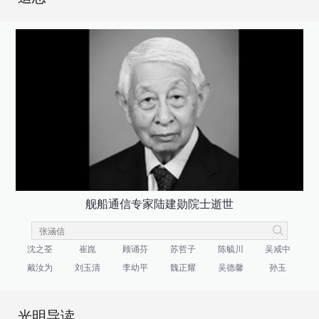
舰船通信专家陆建勋院士逝世
沈之荃
崔崑
顾诵芬
苏哲子
陈毓川
吴咸中
戴汝为
刘玉清
李幼平
魏正耀
吴德馨
孙玉
光明导读