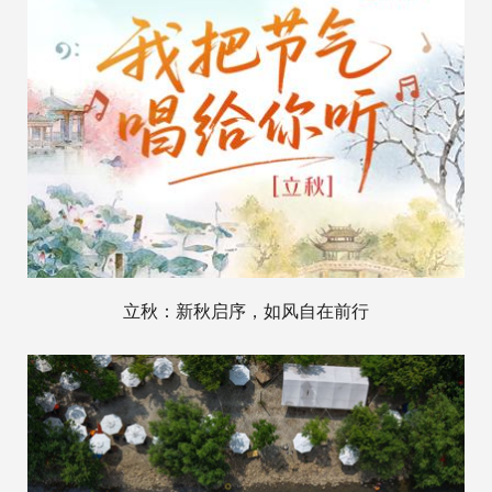
立秋：新秋启序，如风自在前行