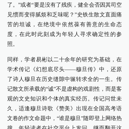
了。”或者“要是没有了残疾，健全会否因其司空
见惯而变得腻烦和乏味呢？”史铁生散文直面痛
苦的坦诚，在绝境中依然葆有善意的生命态
度，在此时此刻成为年轻人寻求确定性的参
照。
同样，学者易彬以二十余年的研究为基础，在
学术传记《幻想底尽头——穆旦传》中，还原
了诗人穆旦在历史缝隙中辗转求全的一生。传
记散文所承载的“诚”不是虚构的戏剧性，而是客
观的文史知识和个体的真实经历。传记问世未
久，适逢穆旦诗歌《赞美》出现在全国高考语
文卷的作文命题中，“谁是穆旦”随即登上网络热
搜，年轻读者在社交平台上发问，继而翻开这