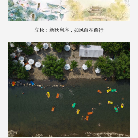
立秋：新秋启序，如风自在前行