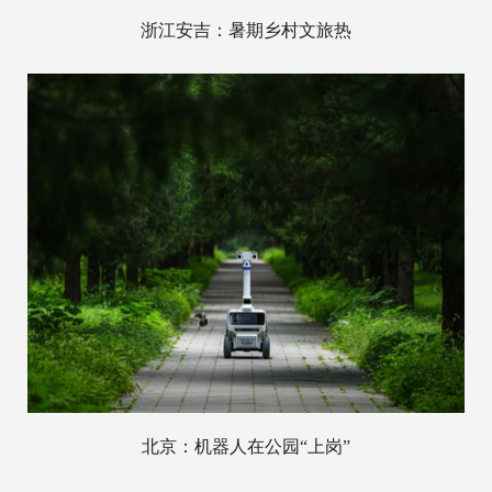
浙江安吉：暑期乡村文旅热
北京：机器人在公园“上岗”