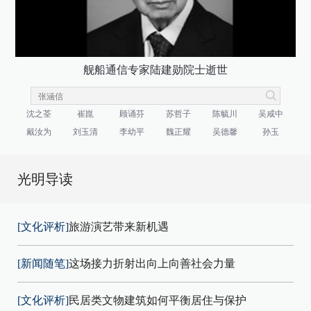
舰船通信专家陆建勋院士逝世
沈之荃
崔崑
顾诵芬
苏哲子
陈毓川
吴咸中
戴汝为
刘玉清
李幼平
魏正耀
吴德馨
孙玉
光明导读
[文化评析]
旅游演艺带来新机遇
[新闻随笔]
这场接力折射出向上向善社会力量
[文化评析]
民居类文物建筑如何平衡居住与保护