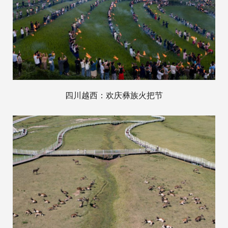
四川越西：欢庆彝族火把节