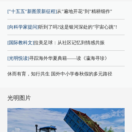
["十五五"新图景新征程]
从"遍地开花"到"精耕细作"
[向科学家提问]
听到了吗?这是银河深处的"宇宙心跳"!
[国际教科文]
拉美足球：从社区记忆到情感共振
[光明悦读]
寻踪海外华夏典籍——读《瀛海寻珍》
休而有育，知行共生 国外中小学春秋假的多元路径
光明图片