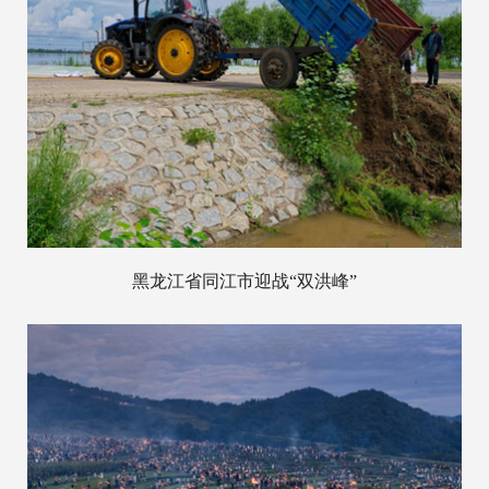
黑龙江省同江市迎战“双洪峰”