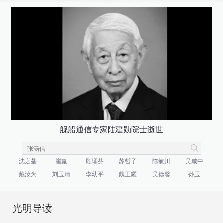
舰船通信专家陆建勋院士逝世
沈之荃
崔崑
顾诵芬
苏哲子
陈毓川
吴咸中
戴汝为
刘玉清
李幼平
魏正耀
吴德馨
孙玉
光明导读