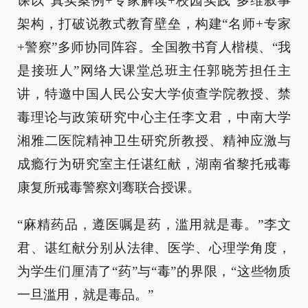
课以“真实案例+专家解读+校园实践”多维叙事
架构，打破说教式教育壁垒，构建“名师+专家
+警察”多师协同阵容。全国教书育人楷模、“我
是接班人”网络大课堂总班主任郭晓芳担任主
讲，特邀中国人民公安大学侦查学院教授、禁
毒理论与政策研究中心主任李文君，中南大学
湘雅二医院精神卫生研究所教授、精神应激与
成瘾行为研究室主任谌红献，湖南省黎托戒毒
康复所戒毒警察刘骞联合授课。
“麻精药品，遵医嘱是药，滥用就是毒。”李文
君、谌红献分别从法律、医学、心理学角度，
为学生们厘清了“药”与“毒”的界限，“这些物质
一旦滥用，就是毒品。”