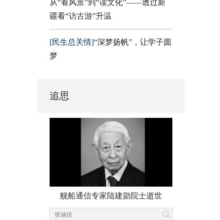
从“看风景”到“读文化”——透过新
疆看“访古游”升温
[民生总关情]
“深梦扬帆”，让学子圆
梦
追思
舰船通信专家陆建勋院士逝世