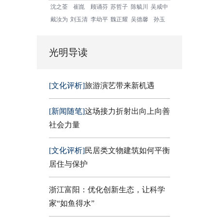
沈之荃
崔崑
顾诵芬
苏哲子
陈毓川
吴咸中
戴汝为
刘玉清
李幼平
魏正耀
吴德馨
孙玉
光明导读
[文化评析]
旅游演艺带来新机遇
[新闻随笔]
这场接力折射出向上向善
社会力量
[文化评析]
民居类文物建筑如何平衡
居住与保护
浙江富阳：优化创新生态，让科学
家“如鱼得水”