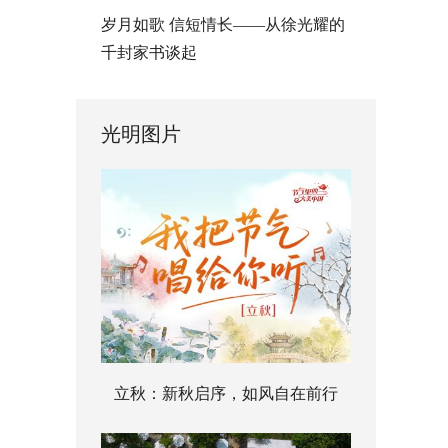
岁月如歌 信短情长——从徐光耀的
千封家书谈起
光明图片
立秋：新秋启序，如风自在前行