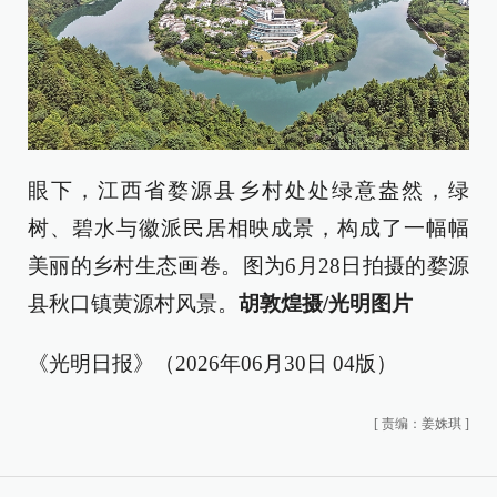
眼下，江西省婺源县乡村处处绿意盎然，绿
树、碧水与徽派民居相映成景，构成了一幅幅
美丽的乡村生态画卷。图为6月28日拍摄的婺源
县秋口镇黄源村风景。
胡敦煌摄/光明图片
《光明日报》（2026年06月30日 04版）
[
责编：姜姝琪
]