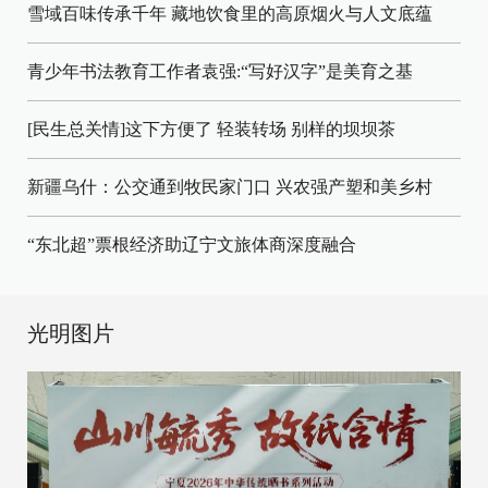
雪域百味传承千年 藏地饮食里的高原烟火与人文底蕴
青少年书法教育工作者袁强:“写好汉字”是美育之基
[民生总关情]这下方便了
轻装转场
别样的坝坝茶
新疆乌什：公交通到牧民家门口
兴农强产塑和美乡村
“东北超”票根经济助辽宁文旅体商深度融合
光明图片