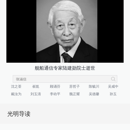
舰船通信专家陆建勋院士逝世
沈之荃
崔崑
顾诵芬
苏哲子
陈毓川
吴咸中
戴汝为
刘玉清
李幼平
魏正耀
吴德馨
孙玉
光明导读