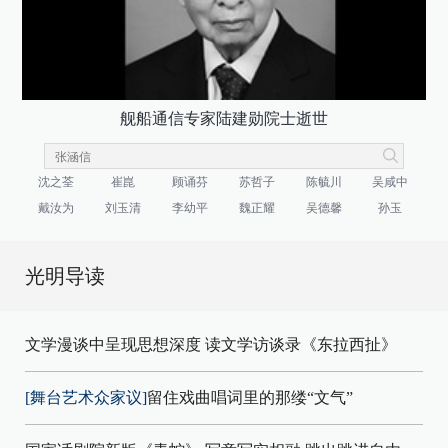
舰船通信专家陆建勋院士逝世
沈之荃
崔崑
顾诵芬
苏哲子
陈毓川
吴咸中
戴汝为
刘玉清
李幼平
魏正耀
吴德馨
孙玉
光明导读
文学漫谈中呈现思想深度 读文学访谈录《东拉西扯》
[舞台艺术众家议]
留住戏曲唱词里的那缕“文气”