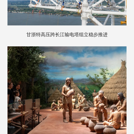
甘浙特高压跨长江输电塔组立稳步推进