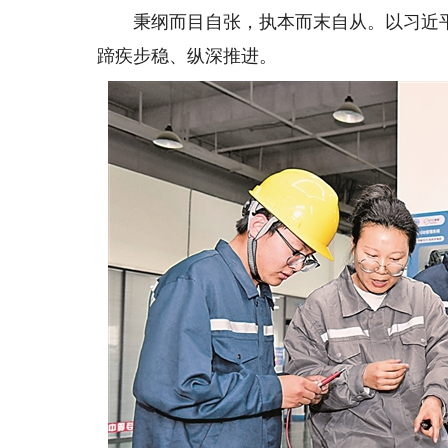
秉纲而目自张，执本而末自从。以习近平
蹄疾步稳、纵深推进。