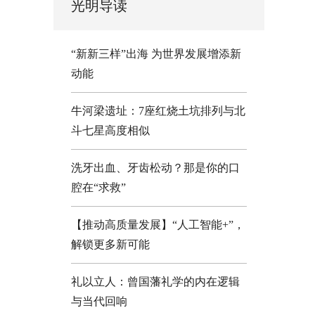
光明导读
“新新三样”出海 为世界发展增添新
动能
牛河梁遗址：7座红烧土坑排列与北
斗七星高度相似
洗牙出血、牙齿松动？那是你的口
腔在“求救”
【推动高质量发展】“人工智能+”，
解锁更多新可能
礼以立人：曾国藩礼学的内在逻辑
与当代回响