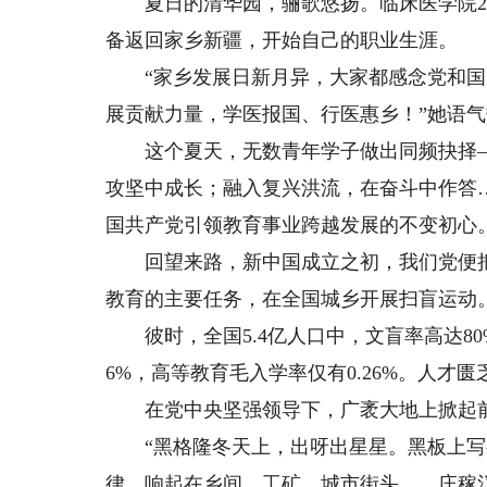
夏日的清华园，骊歌悠扬。临床医学院20
备返回家乡新疆，开始自己的职业生涯。
“家乡发展日新月异，大家都感念党和国
展贡献力量，学医报国、行医惠乡！”她语
这个夏天，无数青年学子做出同频抉择—
攻坚中成长；融入复兴洪流，在奋斗中作答
国共产党引领教育事业跨越发展的不变初心
回望来路，新中国成立之初，我们党便把“
教育的主要任务，在全国城乡开展扫盲运动
彼时，全国5.4亿人口中，文盲率高达80
6%，高等教育毛入学率仅有0.26%。人
在党中央坚强领导下，广袤大地上掀起前
“黑格隆冬天上，出呀出星星。黑板上写字
律，响起在乡间、工矿、城市街头……庄稼