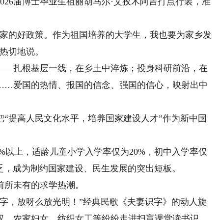
26届博士毕业生祖丽胡马尔·艾孜木阿吉打点行装，准
家的好政策。作为祖国培养的大学生，我也要为家乡发
气热切地说。
—扎根基层一线，在乡土中淬炼；投身科研前沿，在
……爱国的热情、报国的信念、强国的信心，映射出中
。
提高人民文化水平，培养国家建设人才”作为新中国
。
%以上，适龄儿童小学入学率仅为20%，初中入学率仅
才匮乏，成为制约国家建设、民生发展的突出短板。
所未有的求学热潮。
，放呀么放光明！”经典民歌《夫妻识字》的动人旋
汉、农家妇女、纺织女工等纷纷走进扫盲课堂读书识