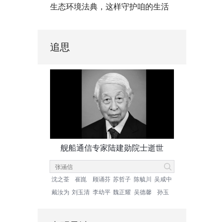
生态环境法典，这样守护咱的生活
追思
舰船通信专家陆建勋院士逝世
沈之荃
崔崑
顾诵芬
苏哲子
陈毓川
吴咸中
戴汝为
刘玉清
李幼平
魏正耀
吴德馨
孙玉