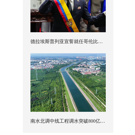
德拉埃斯普列亚宣誓就任哥伦比亚总统
南水北调中线工程调水突破800亿立方米