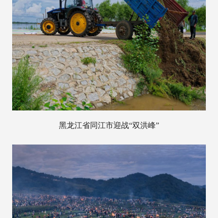
黑龙江省同江市迎战“双洪峰”