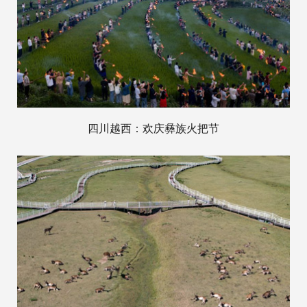
四川越西：欢庆彝族火把节