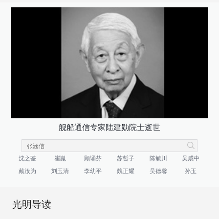
舰船通信专家陆建勋院士逝世
沈之荃
崔崑
顾诵芬
苏哲子
陈毓川
吴咸中
戴汝为
刘玉清
李幼平
魏正耀
吴德馨
孙玉
光明导读