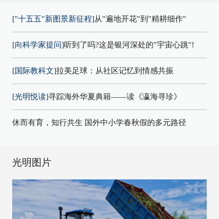
["十五五"新图景新征程]
从"遍地开花"到"精耕细作"
[向科学家提问]
听到了吗?这是银河深处的"宇宙心跳"!
[国际教科文]
拉美足球：从社区记忆到情感共振
[光明悦读]
寻踪海外华夏典籍——读《瀛海寻珍》
休而有育，知行共生 国外中小学春秋假的多元路径
光明图片