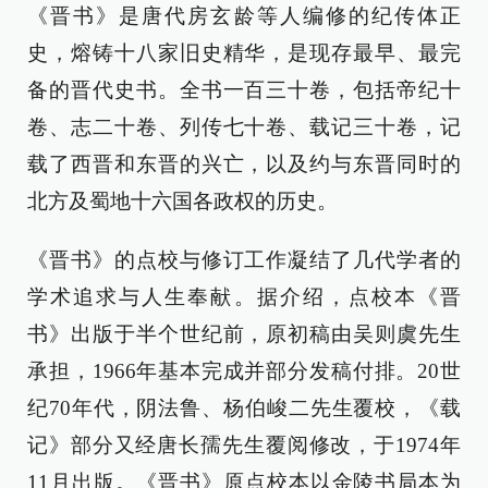
《晋书》是唐代房玄龄等人编修的纪传体正
史，熔铸十八家旧史精华，是现存最早、最完
备的晋代史书。全书一百三十卷，包括帝纪十
卷、志二十卷、列传七十卷、载记三十卷，记
载了西晋和东晋的兴亡，以及约与东晋同时的
北方及蜀地十六国各政权的历史。
《晋书》的点校与修订工作凝结了几代学者的
学术追求与人生奉献。据介绍，点校本《晋
书》出版于半个世纪前，原初稿由吴则虞先生
承担，1966年基本完成并部分发稿付排。20世
纪70年代，阴法鲁、杨伯峻二先生覆校，《载
记》部分又经唐长孺先生覆阅修改，于1974年
11月出版。《晋书》原点校本以金陵书局本为