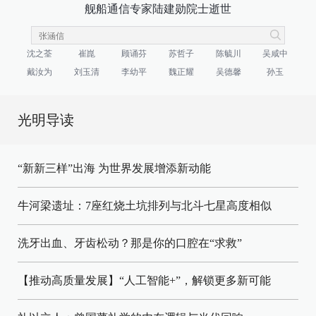
舰船通信专家陆建勋院士逝世
沈之荃
崔崑
顾诵芬
苏哲子
陈毓川
吴咸中
戴汝为
刘玉清
李幼平
魏正耀
吴德馨
孙玉
光明导读
“新新三样”出海 为世界发展增添新动能
牛河梁遗址：7座红烧土坑排列与北斗七星高度相似
洗牙出血、牙齿松动？那是你的口腔在“求救”
【推动高质量发展】“人工智能+”，解锁更多新可能