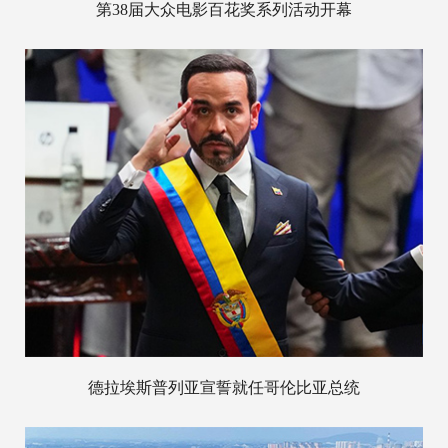
第38届大众电影百花奖系列活动开幕
德拉埃斯普列亚宣誓就任哥伦比亚总统