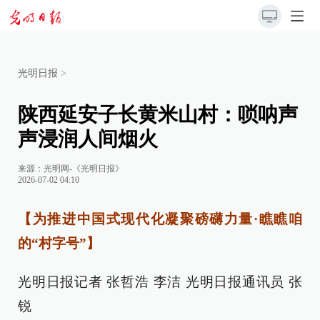
光明日报
>
陕西延安子长黄米山村：唢呐声
声浸润人间烟火
来源：
光明网-《光明日报》
2026-07-02 04:10
【为推进中国式现代化凝聚磅礴力量·瞧瞧咱
的“村字号”】
光明日报记者 张哲浩 李洁 光明日报通讯员 张
锐