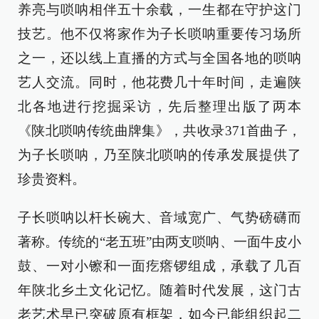
养亮与唢呐相伴五十余载，一生都在守护这门
技艺。他不仅将家作为子长唢呐重要传习场所
之一，还以线上直播的方式与全国各地的唢呐
艺人交流。同时，他花费几十年时间，走遍陕
北各地进行挖掘采访，先后整理出版了两本
《陕北唢呐传统曲牌集》，共收录371首曲子，
为子长唢呐，乃至陕北唢呐的传承发展提供了
珍贵资料。
子长唢呐以杆长碗大、音域宽广、气势磅礴而
著称。传统的“老五班”由两支唢呐、一面牛皮小
鼓、一对小镲和一面疙瘩锣组成，承载了几百
年陕北乡土文化记忆。随着时代发展，这门古
老艺术早已突破原有框架，如今已能组织起二