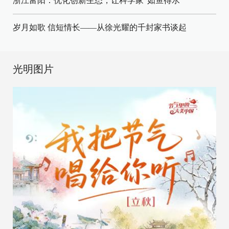
浙江富阳：优化创新生态，让科学家“如鱼得水”
岁月如歌 信短情长——从徐光耀的千封家书谈起
光明图片