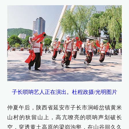
子长唢呐艺人正在演出。杜程政摄/光明图片
仲夏午后，陕西省延安市子长市涧峪岔镇黄米
山村的狄留山上，高亢嘹亮的唢呐声划破长
空，穿透黄土高原的梁峁沟壑，在山谷间久久