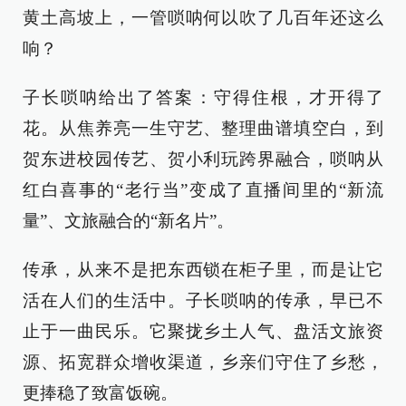
黄土高坡上，一管唢呐何以吹了几百年还这么
响？
子长唢呐给出了答案：守得住根，才开得了
花。从焦养亮一生守艺、整理曲谱填空白，到
贺东进校园传艺、贺小利玩跨界融合，唢呐从
红白喜事的“老行当”变成了直播间里的“新流
量”、文旅融合的“新名片”。
传承，从来不是把东西锁在柜子里，而是让它
活在人们的生活中。子长唢呐的传承，早已不
止于一曲民乐。它聚拢乡土人气、盘活文旅资
源、拓宽群众增收渠道，乡亲们守住了乡愁，
更捧稳了致富饭碗。