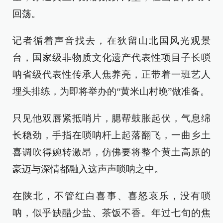
回荡。
记者循着声音找去，在狄留山北国风光观景
台，国家级非物质文化遗产代表性项目子长唢
呐省级代表性传承人焦养亮，正带着一班艺人
埋头排练，为即将举办的“黄米山村晚”做准备。
只见他双唇紧抵哨片，腮帮鼓胀起伏，气息绵
长稳劲，手指在唢呐杆上起落翻飞，一曲乡土
喜调吹得婉转激昂，仿佛要将整个黄土高原的
豪迈与深情都融入这声声唢呐之中。
在陕北，不管红白喜事、喜怒哀乐，没有唢
呐，似乎缺醋少盐、茶饭不香。年过七旬的焦