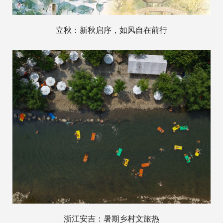
立秋：新秋启序，如风自在前行
浙江安吉：暑期乡村文旅热