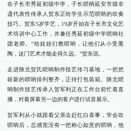
在子长市秀延初级中学，子长唢呐延安市级非
遗代表性传承人贺东正给学生示范唢呐的吹奏
技巧。贺东5岁学艺，19岁开始在子长市文化艺
术培训中心工作，并兼任秀延初级中学唢呐社
团老师。“给娃娃们教唢呐，让他们从小受熏
陶，这门艺术才能走得久远。”贺东说。
走进陕北贺氏唢呐制作技艺传习基地，一把把
崭新的唢呐排列整齐，正待打包装箱。陕北唢
呐制作技艺传承人贺军利正在工作台前忙着直
播，对着屏幕另一边的客户进行试音展示。
贺军利从小就跟着父亲去赶红白喜事，学会吹
唢呐后，总感觉没有一把称心如意的唢呐，他