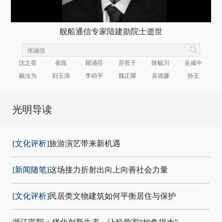
舰船通信专家陆建勋院士逝世
沈之荃
崔崑
顾诵芬
苏哲子
陈毓川
吴咸中
戴汝为
刘玉清
李幼平
魏正耀
吴德馨
孙玉
光明导读
[文化评析]
旅游演艺带来新机遇
[新闻随笔]
这场接力折射出向上向善社会力量
[文化评析]
民居类文物建筑如何平衡居住与保护