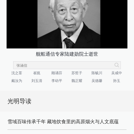
舰船通信专家陆建勋院士逝世
沈之荃
崔崑
顾诵芬
苏哲子
陈毓川
吴咸中
戴汝为
刘玉清
李幼平
魏正耀
吴德馨
孙玉
光明导读
雪域百味传承千年 藏地饮食里的高原烟火与人文底蕴