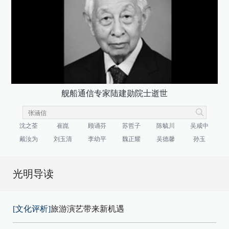
舰船通信专家陆建勋院士逝世
沈之荃
崔崑
顾诵芬
苏哲子
陈毓川
吴咸中
戴汝为
刘玉清
李幼平
魏正耀
吴德馨
孙玉
光明导读
[文化评析]
旅游演艺带来新机遇