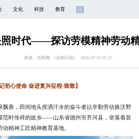
论
文化
科技
教育
映照时代——探访劳模精神劳动
来源：
光明网-《光明日报》
2026-07-03 05:25
记初心使命 奋进复兴征程·致敬】
飘香，田间地头挥洒汗水的奋斗者以辛勤劳动换沃野
模范时传祥的故乡——山东省德州市齐河县，坐落着首
劳动精神工匠精神教育基地。