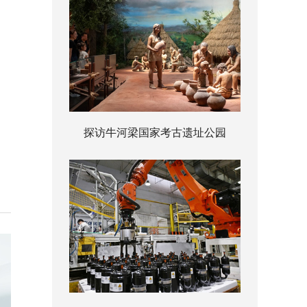
探访牛河梁国家考古遗址公园