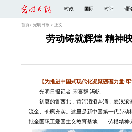
时政
国际
时评
理
首页
>
光明日报
>
正文
劳动铸就辉煌 精神
【为推进中国式现代化凝聚磅礴力量·牢
光明日报记者 宋喜群 冯帆
初夏的鲁西北，黄河滔滔奔涌，麦浪滚滚
流金、仓廪充实。这里是新中国第一代劳动
批全国职工爱国主义教育基地——劳模精神