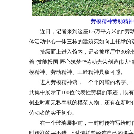
劳模精神劳动精神
近日，记者来到这座1.6万平方米的“劳
体活动中心一体三栋的建筑宛如向上托举的双
拾级而上进入馆内，记者被序厅中30余位
着“技能报国 匠心筑梦”“劳动光荣创造伟
模精神、劳动精神、工匠精神具象可感。
进入劳模精神馆，一个个闪耀的名字、一
共集中展示了100位代表性劳模的事迹，既
创业时期无私奉献的模范人物，还有在新时
劳动者的实干初心。
在一个玻璃展柜前，一封时传祥写给时任
时传祥的字不错。“时传祥曾经连自己的名