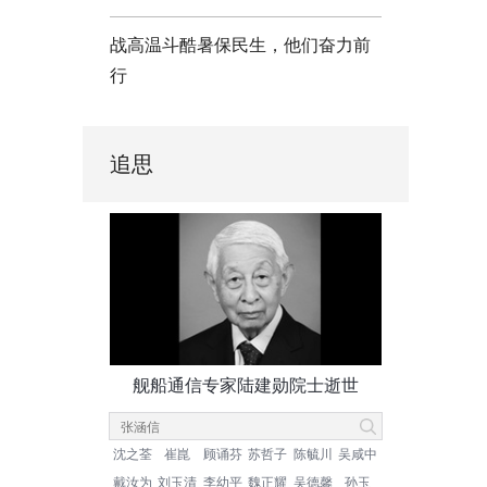
战高温斗酷暑保民生，他们奋力前
行
追思
舰船通信专家陆建勋院士逝世
沈之荃
崔崑
顾诵芬
苏哲子
陈毓川
吴咸中
戴汝为
刘玉清
李幼平
魏正耀
吴德馨
孙玉