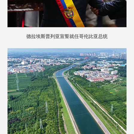
德拉埃斯普列亚宣誓就任哥伦比亚总统