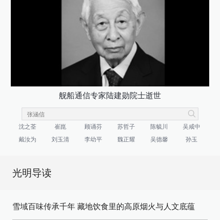
舰船通信专家陆建勋院士逝世
沈之荃
崔崑
顾诵芬
苏哲子
陈毓川
吴咸中
戴汝为
刘玉清
李幼平
魏正耀
吴德馨
孙玉
光明导读
雪域百味传承千年 藏地饮食里的高原烟火与人文底蕴