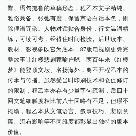
鄙、语句拖沓的草稿形态，程乙本文字精纯、
雅俗兼备、张弛有度，保留京语白话本色，剔
除俚语冗杂。人物对话贴合身份，行文温润精
练，可读可考，经得住时间检验。后世读本、
教材、影视多以它为底本，87版电视剧更凭完
整故事让红楼悲剧家喻户晓。两百年来《红楼
梦》能登顶文坛、名扬海外，离不开程乙本的
传承与传播。虽然受当时印刷技术和仓促修订
的限制，程乙本亦存有少量字句疏漏，后四十
回文笔细腻度相比前八十回略有不足，但瑕不
掩瑜，程乙本从文笔语言、叙事技巧、悲剧意
蕴、流布影响等不同维度都彰显出独特的版本
价值。