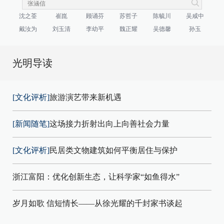
沈之荃
崔崑
顾诵芬
苏哲子
陈毓川
吴咸中
戴汝为
刘玉清
李幼平
魏正耀
吴德馨
孙玉
光明导读
[文化评析]
旅游演艺带来新机遇
[新闻随笔]
这场接力折射出向上向善社会力量
[文化评析]
民居类文物建筑如何平衡居住与保护
浙江富阳：优化创新生态，让科学家“如鱼得水”
岁月如歌 信短情长——从徐光耀的千封家书谈起