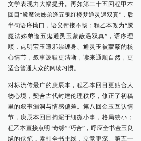
文学表现力大幅提升。再如第二十五回程甲本
回目“魇魔法姊弟逢五鬼红楼梦通灵遇双真”，后
半句语序拗口，语义衔接不畅；程乙本改为“魇
魔法姊弟逢五鬼通灵玉蒙蔽遇双真”，语序理
顺，点明宝玉遭邪祟缠身、通灵玉被蒙蔽的核
心情节，叙事逻辑更清晰，读来通顺自然，更
适合普通大众的阅读习惯。
对标流传最广的庚辰本，程乙本回目更贴合人
物心境，契合古代封建伦理秩序，修正了初稿
里的叙事漏洞与情感偏差。第八回金玉互认情
节，庚辰本回目拘泥于细微小事，格局狭小；
程乙本直接点明“奇缘”“巧合”，呼应全书金玉良
缘的伏笔，紧扣全书主线，立意更深。第五十