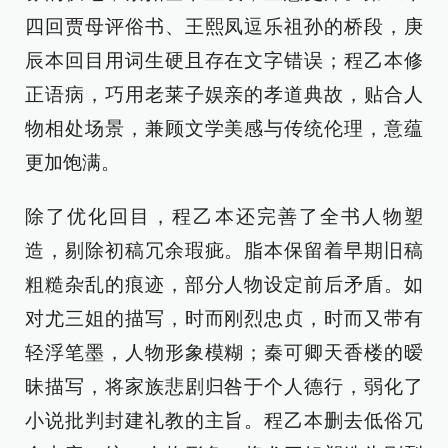
四回贾母评俗书、王熙凤逗乐祖孙的桥段，庚
辰本回目用词生硬且存在文字错误；程乙本修
正语病，巧用老莱子娱亲的孝道典故，贴合人
物相处场景，兼顾文学美感与传统伦理，意蕴
更加饱满。
除了优化回目，程乙本还完善了全书人物塑
造，剔除初稿冗余瑕疵。脂本保留着早期旧稿
粗糙杂乱的痕迹，部分人物设定前后矛盾。如
对尤三姐的描写，时而刚烈忠贞，时而又带有
轻浮笔墨，人物形象模糊；秦可卿天香楼的暧
昧描写，将家族悲剧归咎于个人德行，弱化了
小说批判封建礼教的主旨。程乙本删去低俗冗