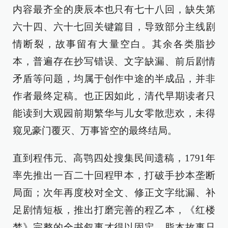
内容最齐全的庚辰本也只有七十八回，缺失第
六十四、六十七回关键篇目，导致部分主线剧
情断裂，故事留有大量空白。其余各类脂抄
本，普遍存在抄写错误、文字缺漏、前后剧情
矛盾等问题，均属于创作中途的半成品，并非
作者最终定稿。也正因如此，清代早期读者只
能读到大观园前期繁华与儿女零散悲欢，未得
窥见豪门覆灭、万事皆空的最终结局。
直到程伟元、高鹗四处搜集民间遗稿，1791年
率先推出一百二十回程甲本，打破手抄本垄断
局面；次年再度校对全文、修正文字纰漏、补
足剧情短板，推出打磨完善的程乙本，《红楼
梦》完整的全书叙事才得以固定。脂本故事只