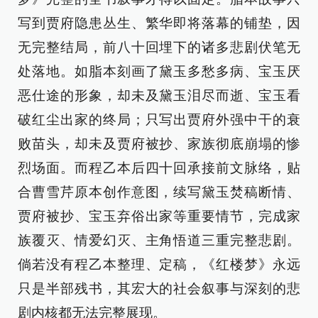
写到贾府隐患丛生、繁华即将落幕的铺垫，因
无完整结局，前八十回埋下的诸多悲剧伏笔无
处落地。如脂本刻画了黛玉多愁多病、宝玉厌
恶仕途的形象，却未及黛玉泪尽而逝、宝玉看
破红尘出家的终局；只写出贾府外强中干的衰
败苗头，却未及贾府被抄、家族彻底崩塌的惨
烈场面。而程乙本后四十回承接前文脉络，贴
合曹雪芹原本创作意图，续写黛玉焚稿断情、
贾府被抄、宝玉弃俗出家等重要情节，完成家
族覆灭、情爱幻灭、主角悟道三重完整悲剧。
倘若没有程乙本整理、定稿，《红楼梦》永远
只是半部残书，其宏大的社会叙事与深刻的悲
剧内核都无法完整展现。