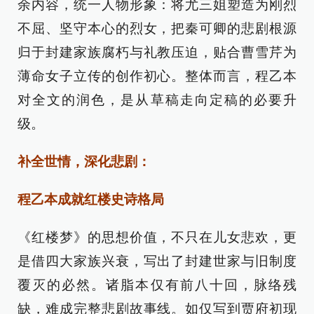
余内容，统一人物形象：将尤三姐塑造为刚烈
不屈、坚守本心的烈女，把秦可卿的悲剧根源
归于封建家族腐朽与礼教压迫，贴合曹雪芹为
薄命女子立传的创作初心。整体而言，程乙本
对全文的润色，是从草稿走向定稿的必要升
级。
补全世情，深化悲剧：
程乙本成就红楼史诗格局
《红楼梦》的思想价值，不只在儿女悲欢，更
是借四大家族兴衰，写出了封建世家与旧制度
覆灭的必然。诸脂本仅有前八十回，脉络残
缺，难成完整悲剧故事线。如仅写到贾府初现