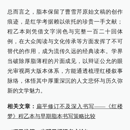
总而言之，脂本保留了曹雪芹原始文稿的创作
痕迹，是红学考据赖以依托的珍贵一手文献；
程乙本则凭借文字润色与完整一百二十回体
例，在大众阅读与文化传承等方面发挥了不可
替代的作用，成为流传久远的经典读本。学界
当破除厚脂薄程的片面成见，以辩证公允的眼
光审视两大版本体系，方能通透梳理红楼叙事
脉络，体悟其中厚重深沉的人文悲怀与历久弥
新的文学魅力。
相关文章：
扁平修订不及深入书写——《红楼
梦》程乙本与早期脂本书写策略比较