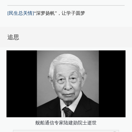
[民生总关情]
“深梦扬帆”，让学子圆梦
追思
舰船通信专家陆建勋院士逝世