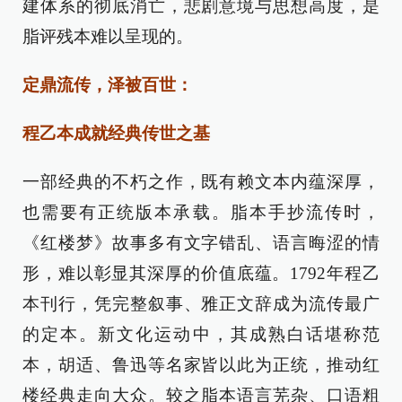
建体系的彻底消亡，悲剧意境与思想高度，是
脂评残本难以呈现的。
定鼎流传，泽被百世：
程乙本成就经典传世之基
一部经典的不朽之作，既有赖文本内蕴深厚，
也需要有正统版本承载。脂本手抄流传时，
《红楼梦》故事多有文字错乱、语言晦涩的情
形，难以彰显其深厚的价值底蕴。1792年程乙
本刊行，凭完整叙事、雅正文辞成为流传最广
的定本。新文化运动中，其成熟白话堪称范
本，胡适、鲁迅等名家皆以此为正统，推动红
楼经典走向大众。较之脂本语言芜杂、口语粗