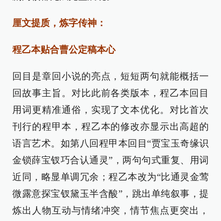
厘文提质，炼字传神：
程乙本贴合曹公定稿本心
回目是章回小说的亮点，短短两句就能概括一
回故事主旨。对比此前各类版本，程乙本回目
用词更精准通俗，实现了文本优化。对比首次
刊行的程甲本，程乙本的修改亦显示出高超的
语言艺术。如第八回程甲本回目“贾宝玉奇缘识
金锁薛宝钗巧合认通灵”，两句句式重复、用词
近同，略显单调冗余；程乙本改为“比通灵金莺
微露意探宝钗黛玉半含酸”，跳出单纯叙事，提
炼出人物互动与情绪冲突，情节焦点更突出，