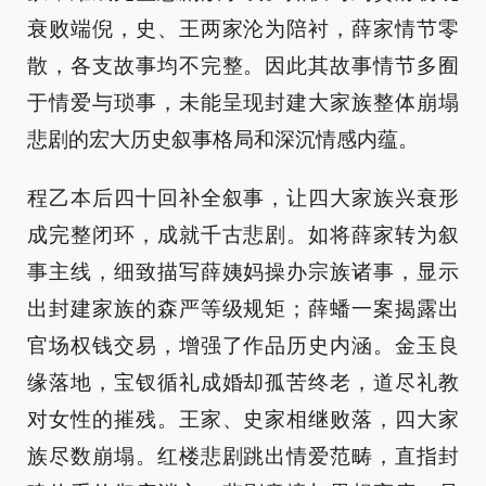
衰败端倪，史、王两家沦为陪衬，薛家情节零
散，各支故事均不完整。因此其故事情节多囿
于情爱与琐事，未能呈现封建大家族整体崩塌
悲剧的宏大历史叙事格局和深沉情感内蕴。
程乙本后四十回补全叙事，让四大家族兴衰形
成完整闭环，成就千古悲剧。如将薛家转为叙
事主线，细致描写薛姨妈操办宗族诸事，显示
出封建家族的森严等级规矩；薛蟠一案揭露出
官场权钱交易，增强了作品历史内涵。金玉良
缘落地，宝钗循礼成婚却孤苦终老，道尽礼教
对女性的摧残。王家、史家相继败落，四大家
族尽数崩塌。红楼悲剧跳出情爱范畴，直指封