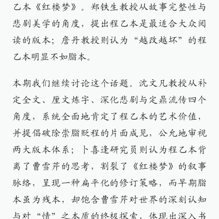
乙本《红楼梦》。郑铁生教授从故事完整性与
悲剧美学的角度，提出程乙本是最适合大众阅
读的版本；詹丹教授则认为“越改越坏”的程
乙本明显不如脂本。
本期我们继续讨论这个话题。沈文凡教授从补
定全文、厘文炼字、深化悲剧与定鼎流传四个
角度，系统全面地肯定了程乙本的艺术价值，
并提倡破除崇脂贬程的片面成见，公允地审视
两大版本体系；卜喜逢研究员则认为程乙本背
离了曹雪芹的思考，割裂了《红楼梦》的叙事
脉络，呈现一种扁平化的修订策略，而早期脂
本虽为残本，却饱含曹雪芹对世界的深刻认知
与对“情”之本质的终极探索，体现出深入书