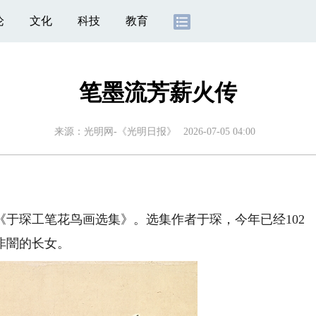
论
文化
科技
教育
笔墨流芳薪火传
来源：
光明网-《光明日报》
2026-07-05 04:00
）
琛工笔花鸟画选集》。选集作者于琛，今年已经102
非闇的长女。