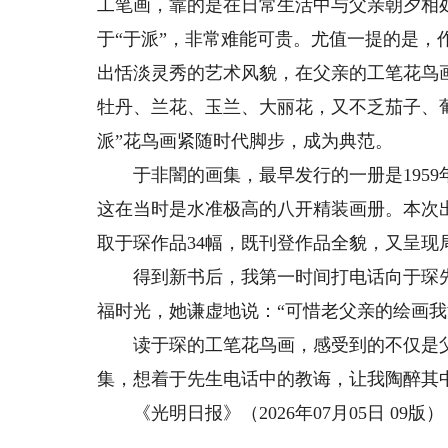
工笔画，靠的是在日常生活中与父亲朝夕相
于“于派”，非常难能可贵。尤值一提的是
出恬淡灵秀的艺术风貌，在父亲的工笔花鸟
牡丹、兰花、玉兰、大丽花，又不乏茄子、
派”花鸟画紧随时代脚步，成为典范。
于非闇的画集，最早发行的一册是1959
这在当时是水准极高的八开精装画册。本次
取于琛作品34幅，既刊登作品全貌，又呈现
得到新书后，我第一时间打电话向于琛先
福时光，她谦虚地说：“可惜老父亲的绘画我
读于琛的工笔花鸟画，感受到的不仅是父
集，想着于先生电话中的教诲，让我陶醉其
《光明日报》（2026年07月05日 09版）