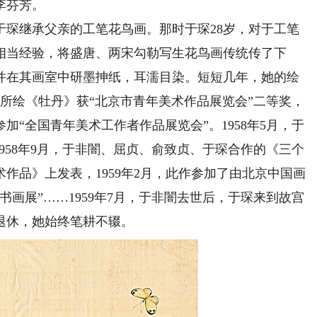
李芬芳。
于琛继承父亲的工笔花鸟画。那时于琛28岁，对于工笔
相当经验，将盛唐、两宋勾勒写生花鸟画传统传了下
并在其画室中研墨抻纸，耳濡目染。短短几年，她的绘
琛所绘《牡丹》获“北京市青年美术作品展览会”二等奖，
加“全国青年美术工作者作品展览会”。1958年5月，于
958年9月，于非闇、屈贞、俞致贞、于琛合作的《三个
作品》上发表，1959年2月，此作参加了由北京中国画
画展”……1959年7月，于非闇去世后，于琛来到故宫
退休，她始终笔耕不辍。