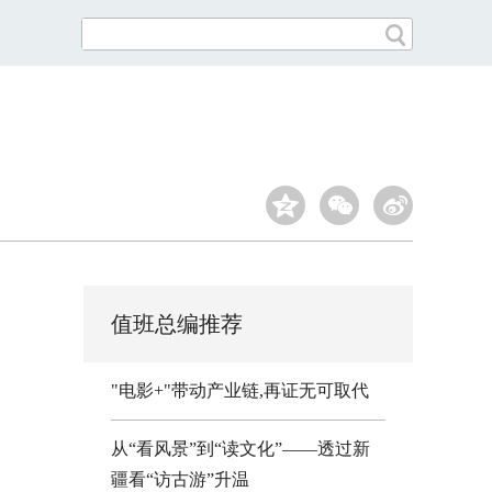
值班总编推荐
"电影+"带动产业链,再证无可取代
从“看风景”到“读文化”——透过新
疆看“访古游”升温