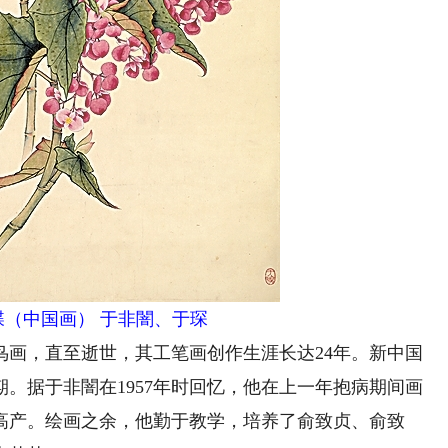
蝶（中国画） 于非闇、于琛
鸟画，直至逝世，其工笔画创作生涯长达24年。新中国
期。据于非闇在1957年时回忆，他在上一年抱病期间画
当高产。绘画之余，他勤于教学，培养了俞致贞、俞致