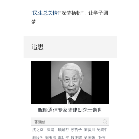
[民生总关情]
“深梦扬帆”，让学子圆
梦
追思
舰船通信专家陆建勋院士逝世
沈之荃
崔崑
顾诵芬
苏哲子
陈毓川
吴咸中
戴汝为
刘玉清
李幼平
魏正耀
吴德馨
孙玉