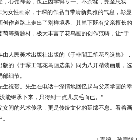
处，心领神会，也正因学得专一、不杂糅，完全忠实
，作为女性画家，于琛的作品自带清新典雅的气息，彰显
画创作道路上走出了别样境界。其笔下既有父亲擅长的
葡萄等新题材，极大丰富了花鸟画的创作范畴，让“于
年由人民美术出版社出版的《于非闇工笔花鸟选集》，
出版的《于琛工笔花鸟画选集》同为八开精装画册，选
局部细节。
生祝贺。先生在电话中深情地回忆起与父亲学画的幸
没能继承下来，只得到一点儿皮毛而已。”
女间的艺术传承，更是传统文化的延绵不息。看着画
中。
[
责编：孙宗鹤
]