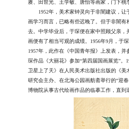
赓、田世光、王学敏、唐怡等画家，门下桃
1952年，美术家钟灵向于非闇建议，让
画学习而言，已略有些迟晚了。但于非闇有
去。中学毕业后，于琛便在家中照顾父亲，
画便有了相当可观的成绩。1956年9月，于
1957年，此作在《中国青年报》上发表，并参
琛作品《大丽花》参加“第四届国画展览”。1
卫星上了天》在人民美术出版社出版的《美术
研究会主办、在北海公园画舫斋举行的“迎春书
博物院从事古代绘画作品的临摹工作，直到