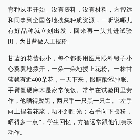
育种从零开始。没有资料，没有材料，方智远
和同事到全国各地搜集种质资源，一听说哪儿
有好品种就立刻出发，回来再一头扎进试验
田，为甘蓝做人工授粉。
甘蓝的花蕾很小，每个都要用医用眼科镊子小
心翼翼地拨开，一朵一朵地授上花粉。一株甘
蓝就有近400朵花，一天下来，眼睛酸涩肿胀、
手臂僵硬麻木是家常便饭。常年在试验田里劳
作，他晒得黝黑，两只手一只黑一只白。“左手
向上捏着花蕊，晒不到阳光；右手向下授粉，
晒得多一点”，学生回忆，方智远常跟他们演示
动作。