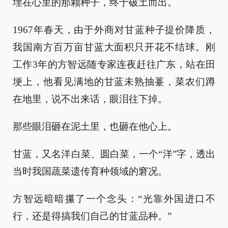
埋在心里的那颗种子，终于破土而出。
1967年春天，由于外商对甘蓝种子提价降质，
我国南方百万亩甘蓝大面积只开花不结球。刚
工作3年的方智远随专家连夜赶往广东，站在田
埂上，他看见满地的甘蓝未熟抽薹，菜农们蹲
在地里，说不出来话，眼泪往下掉。
那些眼泪砸在泥土里，也砸在他心上。
甘蓝，又名洋白菜、圆白菜，一个“洋”字，透出
当时我国蔬菜遗传育种领域的窘况。
方智远暗暗攥了一个念头：“光靠外国进口不
行，还是得搞我们自己的甘蓝品种。”