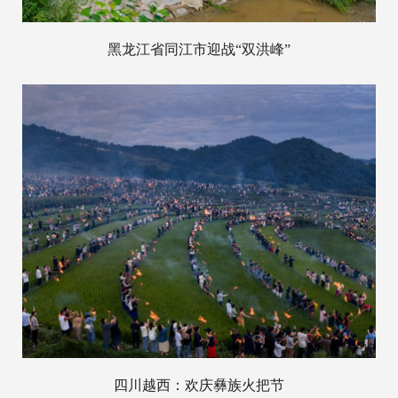
黑龙江省同江市迎战“双洪峰”
四川越西：欢庆彝族火把节