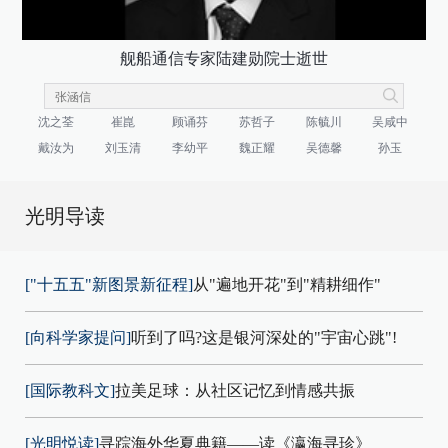
舰船通信专家陆建勋院士逝世
沈之荃
崔崑
顾诵芬
苏哲子
陈毓川
吴咸中
戴汝为
刘玉清
李幼平
魏正耀
吴德馨
孙玉
光明导读
["十五五"新图景新征程]
从"遍地开花"到"精耕细作"
[向科学家提问]
听到了吗?这是银河深处的"宇宙心跳"!
[国际教科文]
拉美足球：从社区记忆到情感共振
[光明悦读]
寻踪海外华夏典籍——读《瀛海寻珍》