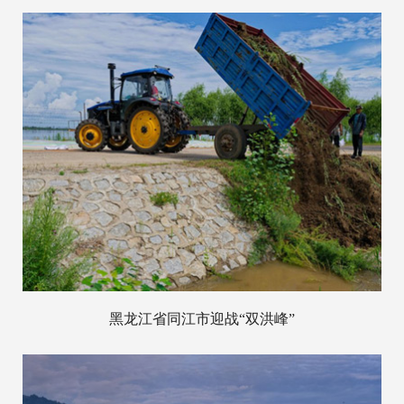
黑龙江省同江市迎战“双洪峰”