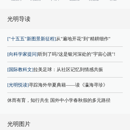
光明导读
["十五五"新图景新征程]
从"遍地开花"到"精耕细作"
[向科学家提问]
听到了吗?这是银河深处的"宇宙心跳"!
[国际教科文]
拉美足球：从社区记忆到情感共振
[光明悦读]
寻踪海外华夏典籍——读《瀛海寻珍》
休而有育，知行共生 国外中小学春秋假的多元路径
光明图片