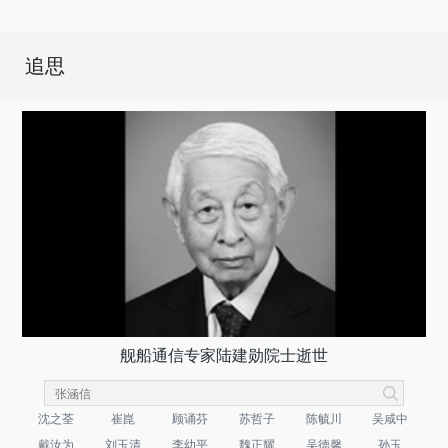
追思
舰船通信专家陆建勋院士逝世
沈之荃
崔崑
顾诵芬
苏哲子
陈毓川
吴咸中
戴汝为
刘玉清
李幼平
魏正耀
吴德馨
孙玉