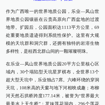
作为广西唯一的世界地质公园，乐业—凤山世
界地质公园镶嵌在云贵高原向广西盆地的过渡
地带。扩园后，公园面积达1113平方公里，69
处重要地质遗迹得到系统性保护。这里有大规
模的天坑群和洞穴群，还拥有独特的岩溶生物
多样性，是桂西北群山间的一颗璀璨明珠。
在乐业—凤山世界地质公园20平方公里核心区
域内，30个塌陷型天坑星罗棋布，全世界13个
超大型天坑中，乐业独占7席。六峰环绕的穿洞
天坑，108米高的天窗与地下河相映成趣；布柳
河天然石拱桥跨度177.14米，被誉为“世界最大
最美水上天生桥”；罗妹莲花洞内，296个莲花