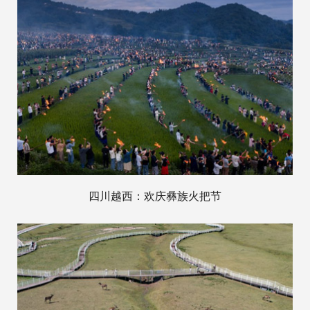
四川越西：欢庆彝族火把节