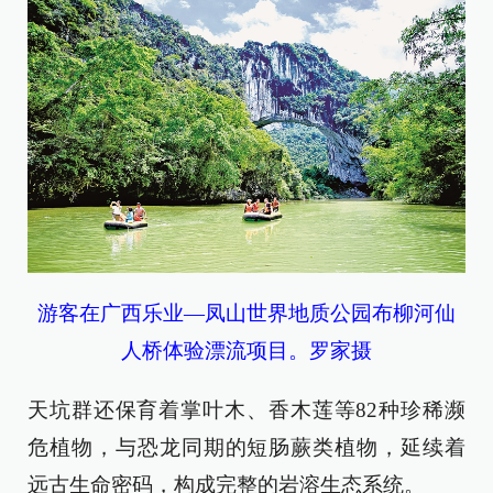
游客在广西乐业—凤山世界地质公园布柳河仙
人桥体验漂流项目。罗家摄
天坑群还保育着掌叶木、香木莲等82种珍稀濒
危植物，与恐龙同期的短肠蕨类植物，延续着
远古生命密码，构成完整的岩溶生态系统。