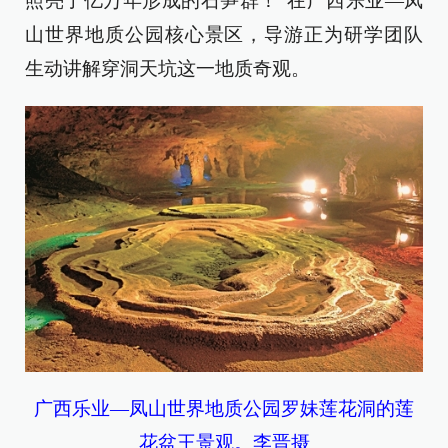
照亮了亿万年形成的石笋群！”在广西乐业—凤
山世界地质公园核心景区，导游正为研学团队
生动讲解穿洞天坑这一地质奇观。
广西乐业—凤山世界地质公园罗妹莲花洞的莲
花盆王景观。李晋摄