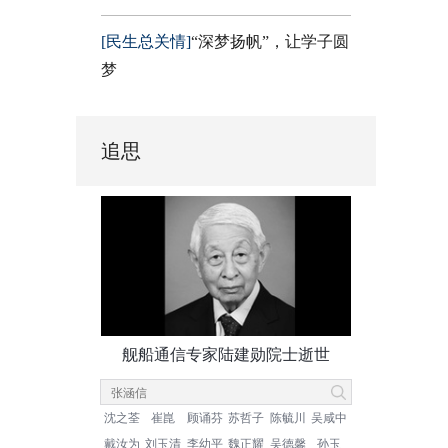
[民生总关情]
“深梦扬帆”，让学子圆
梦
追思
舰船通信专家陆建勋院士逝世
沈之荃
崔崑
顾诵芬
苏哲子
陈毓川
吴咸中
戴汝为
刘玉清
李幼平
魏正耀
吴德馨
孙玉