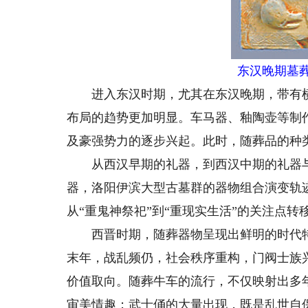
东汉晚期墓
进入东汉时期，尤其在东汉晚期，带有横
布局的趋势更加明显。车马器、釉陶壶等制
及豪强势力的逐步兴起。此时，随葬品的种
从西汉早期的礼器，到西汉中期的礼器与
器，洛阳伊滨大型古墓群的器物组合演变轨
从“重鬼神祭祀”到“重现实生活”的关注点
西晋时期，随葬器物呈现出鲜明的时代特
末年，战乱频仍，社会秩序重构，门阀士族
价值取向。随葬牛车的流行，不仅映射出多
审美情趣；武士俑的大量出现，既是乱世自