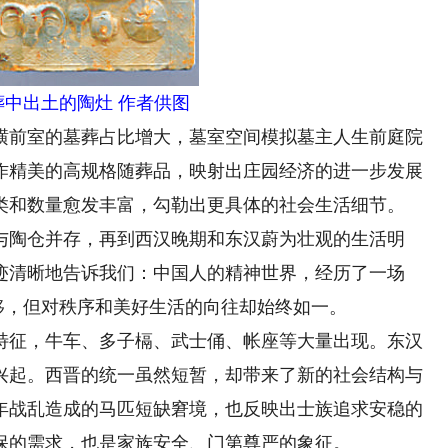
葬中出土的陶灶 作者供图
前室的墓葬占比增大，墓室空间模拟墓主人生前庭院
作精美的高规格随葬品，映射出庄园经济的进一步发展
类和数量愈发丰富，勾勒出更具体的社会生活细节。
陶仓并存，再到西汉晚期和东汉蔚为壮观的生活明
迹清晰地告诉我们：中国人的精神世界，经历了一场
转移，但对秩序和美好生活的向往却始终如一。
征，牛车、多子槅、武士俑、帐座等大量出现。东汉
兴起。西晋的统一虽然短暂，却带来了新的社会结构与
年战乱造成的马匹短缺窘境，也反映出士族追求安稳的
保的需求，也是家族安全、门第尊严的象征。