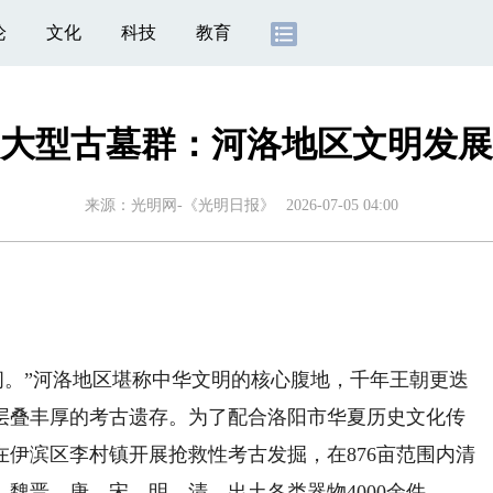
论
文化
科技
教育
大型古墓群：河洛地区文明发展
来源：
光明网-《光明日报》
2026-07-05 04:00
）
。”河洛地区堪称中华文明的核心腹地，千年王朝更迭
层叠丰厚的考古遗存。为了配合洛阳市华夏历史文化传
伊滨区李村镇开展抢救性考古发掘，在876亩范围内清
、魏晋、唐、宋、明、清，出土各类器物4000余件