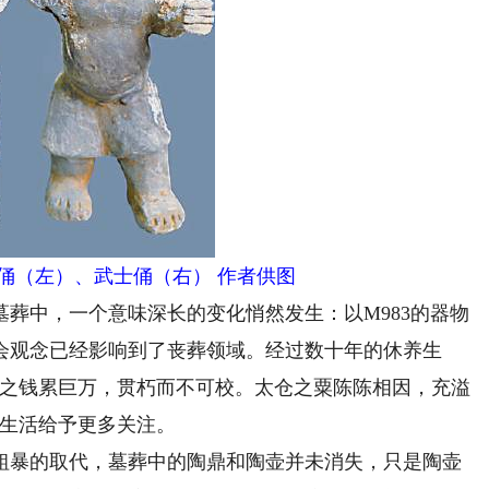
俑（左）、武士俑（右） 作者供图
中，一个意味深长的变化悄然发生：以M983的器物
会观念已经影响到了丧葬领域。经过数十年的休养生
师之钱累巨万，贯朽而不可校。太仓之粟陈陈相因，充溢
世生活给予更多关注。
暴的取代，墓葬中的陶鼎和陶壶并未消失，只是陶壶