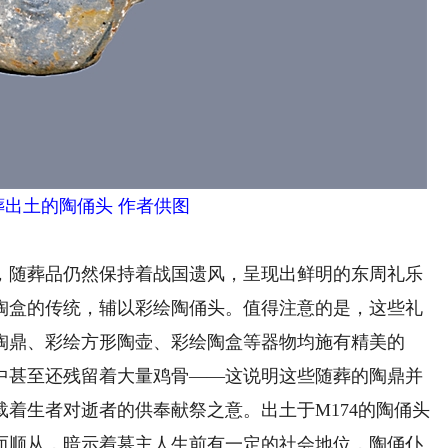
葬出土的陶俑头 作者供图
随葬品仍然保持着战国遗风，呈现出鲜明的东周礼乐
陶盒的传统，辅以彩绘陶俑头。值得注意的是，这些礼
陶鼎、彩绘方形陶壶、彩绘陶盒等器物均施有精美的
中甚至还残留着大量鸡骨——这说明这些随葬的陶鼎并
着生者对逝者的供奉献祭之意。出土于M174的陶俑头
而顺从，暗示着墓主人生前有一定的社会地位，陶俑仆