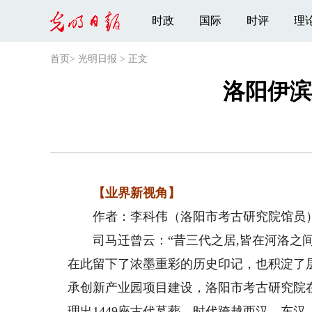
时政
国际
时评
理
首页
>
光明日报
>
正文
洛阳伊滨
【业界新视角】
作者：李科伟（洛阳市考古研究院馆员
司马迁曾云：“昔三代之居,皆在河洛之间
在此留下了浓墨重彩的历史印记，也积淀了
承创新产业园项目建设，洛阳市考古研究院在
理出1449座古代墓葬，时代跨越西汉、东汉