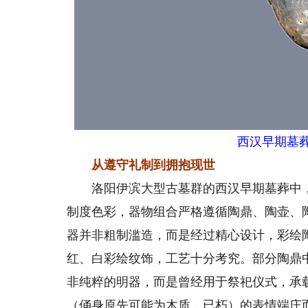
西汉早期墓
从遵守礼制到拥抱现世
洛阳伊滨大型古墓群的西汉早期墓葬中，
制度色彩，器物组合严格遵循陶鼎、陶壶、
器并非粗制滥造，而是经过精心设计，彩绘
红、白彩绘纹饰，工艺十分考究。部分陶鼎
非纯粹的明器，而是曾经用于祭祀仪式，承载
（俑身原先可能为木质，已朽）的表情端庄