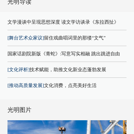
光明导读
文学漫谈中呈现思想深度 读文学访谈录《东拉西扯》
[舞台艺术众家议]
留住戏曲唱词里的那缕“文气”
国家话剧院新版《青蛇》:写意写实相融 跳出跳进自由
[文化评析]
技术赋能，助推文化新业态蓬勃发展
[推动高质量发展]
文化消费，点亮美好生活
光明图片