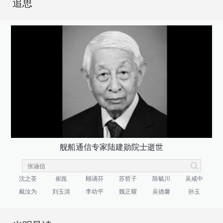
追思
舰船通信专家陆建勋院士逝世
沈之荃
崔崑
顾诵芬
苏哲子
陈毓川
吴咸中
戴汝为
刘玉清
李幼平
魏正耀
吴德馨
孙玉