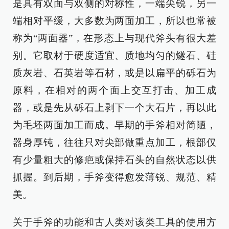
是具有双面与双侧的对称性，一端尖锐，另一
端相对平缓，大多数为两面加工，所以也常被
称为“两面器”，在形态上与现代斧头有很大差
别。它取材于硬度适宜、质地均匀的燧石、硅
质灰岩、石英岩等石材，或是以扁平的砾石为
原料，在相对的两个面上交互打击、加工成
器，或是先从砾石上剥下一个大石片，再以此
为毛坯两面加工而成。早期的手斧相对简陋，
器身厚钝，往往只对尖部做重点加工，根部仅
有少量粗大的修疤或保持石头的自然状态以供
抓握。到后期，手斧变得愈发薄锐、规范、精
美。
关于手斧的功能和古人类对该类工具的使用方