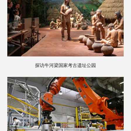
探访牛河梁国家考古遗址公园