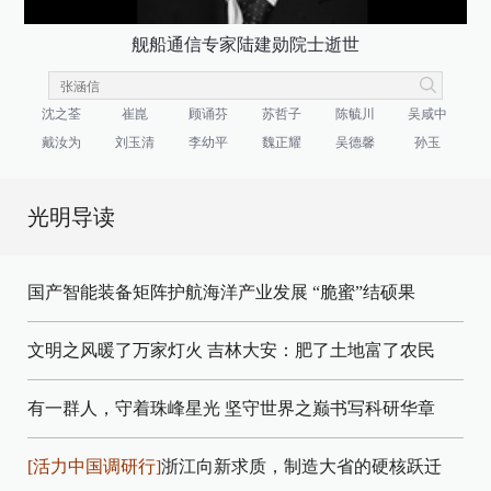
舰船通信专家陆建勋院士逝世
沈之荃
崔崑
顾诵芬
苏哲子
陈毓川
吴咸中
戴汝为
刘玉清
李幼平
魏正耀
吴德馨
孙玉
光明导读
国产智能装备矩阵护航海洋产业发展
“脆蜜”结硕果
文明之风暖了万家灯火
吉林大安：肥了土地富了农民
有一群人，守着珠峰星光
坚守世界之巅书写科研华章
[活力中国调研行]
浙江向新求质，制造大省的硬核跃迁