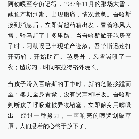
阿勒嘎至今仍记得，1987年11月的那场大雪，
她预产期到期、出现腹痛，情况危急。吾哈斯
接到消息后，立即背起药箱出发，冒着寒风大
雪，骑马赶了十多里路。当吾哈斯掀开毡房帘
子时，阿勒嘎已出现难产迹象。吾哈斯迅速打
开药箱，开始助产。毡房外，风雪嘶吼了一
夜；毡房内，时间被拉得格外漫长。
当孩子滑入吾哈斯的手中时，新的危险接踵而
至：婴儿全身青紫，没有哭声和呼吸。吾哈斯
判断孩子呼吸道被异物堵塞，立即俯身用嘴吸
出。经过一番努力，一声响亮的啼哭划破草
原，人们悬着的心终于放下了。