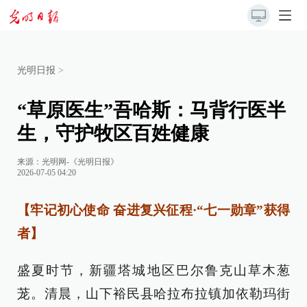
光明日报
>
“草原医生”吾哈斯：马背行医半
生，守护牧区百姓健康
来源：
光明网-《光明日报》
2026-07-05 04:20
【牢记初心使命 奋进复兴征程·“七一勋章”获得
者】
盛夏时节，新疆塔城地区巴尔鲁克山草木葱
茏。清晨，山下裕民县哈拉布拉镇加依勒玛街