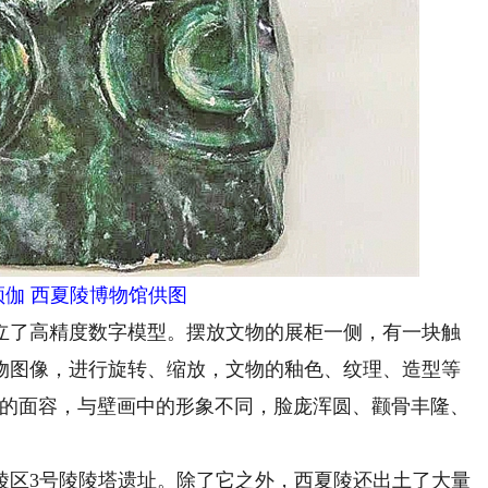
频伽 西夏陵博物馆供图
了高精度数字模型。摆放文物的展柜一侧，有一块触
物图像，进行旋转、缩放，文物的釉色、纹理、造型等
它的面容，与壁画中的形象不同，脸庞浑圆、颧骨丰隆、
陵区3号陵陵塔遗址。除了它之外，西夏陵还出土了大量