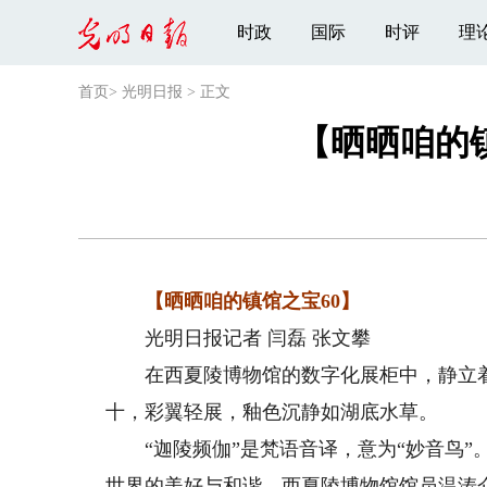
时政
国际
时评
理
首页
>
光明日报
>
正文
【晒晒咱的
【晒晒咱的镇馆之宝60】
光明日报记者 闫磊 张文攀
在西夏陵博物馆的数字化展柜中，静立着
十，彩翼轻展，釉色沉静如湖底水草。
“迦陵频伽”是梵语音译，意为“妙音鸟”
世界的美好与和谐。西夏陵博物馆馆员温涛