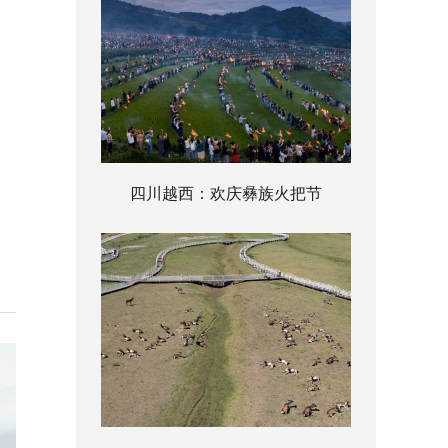
四川越西：欢庆彝族火把节