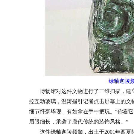
绿釉迦陵
博物馆对这件文物进行了三维扫描，建立
控互动玻璃，温涛指引记者点击屏幕上的文
细节纤毫毕现，有如拿在手中把玩。“你看
眉眼细长，承袭了唐代传统的装饰风格。”
这件绿釉迦陵频伽，出土于2001年西夏