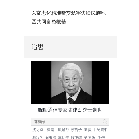
以常态化精准帮扶筑牢边疆民族地
区共同富裕根基
追思
舰船通信专家陆建勋院士逝世
沈之荃
崔崑
顾诵芬
苏哲子
陈毓川
吴咸中
戴汝为
刘玉清
李幼平
魏正耀
吴德馨
孙玉