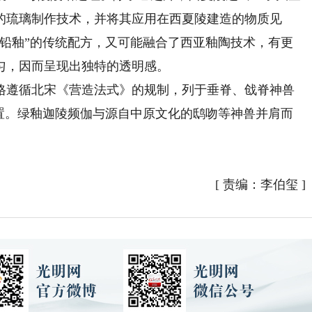
的琉璃制作技术，并将其应用在西夏陵建造的物质见
“铅釉”的传统配方，又可能融合了西亚釉陶技术，有更
匀，因而呈现出独特的透明感。
遵循北宋《营造法式》的规制，列于垂脊、戗脊神兽
位置。绿釉迦陵频伽与源自中原文化的鸱吻等神兽并肩而
[
责编：李伯玺
]