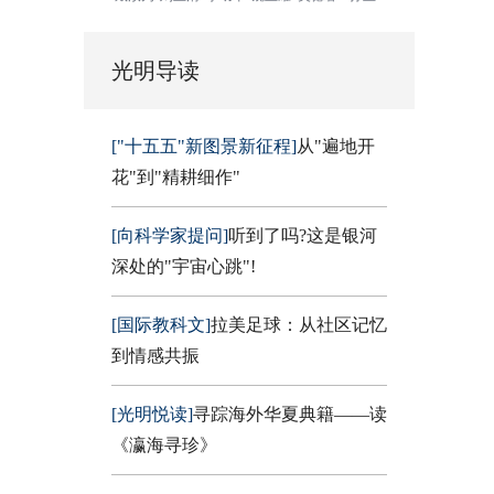
光明导读
["十五五"新图景新征程]
从"遍地开
花"到"精耕细作"
[向科学家提问]
听到了吗?这是银河
深处的"宇宙心跳"!
[国际教科文]
拉美足球：从社区记忆
到情感共振
[光明悦读]
寻踪海外华夏典籍——读
《瀛海寻珍》