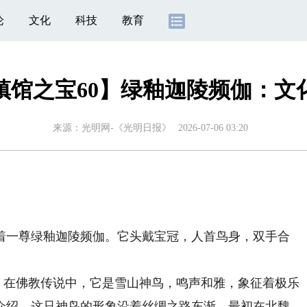
论
文化
科技
教育
镇馆之宝60】绿釉迦陵频伽：文
来源：
光明网-《光明日报》
2026-07-06 03:20
一尊绿釉迦陵频伽。它头戴宝冠，人首鸟身，双手合
。在佛教传说中，它是雪山神鸟，鸣声和雅，象征着极乐
介绍，这只神鸟的形象沿着丝绸之路东渐，最初在北魏