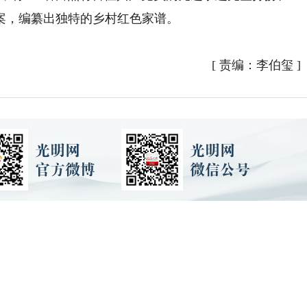
案，编纂出独特的乡村红色家谱。
[
责编：李伯玺
]