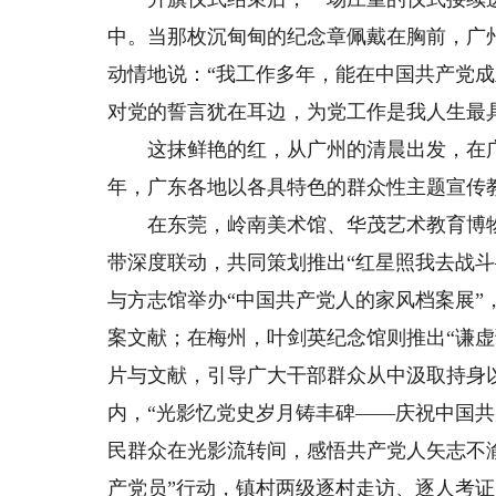
中。当那枚沉甸甸的纪念章佩戴在胸前，广
动情地说：“我工作多年，能在中国共产党成立
对党的誓言犹在耳边，为党工作是我人生最
这抹鲜艳的红，从广州的清晨出发，在广袤
年，广东各地以各具特色的群众性主题宣传
在东莞，岭南美术馆、华茂艺术教育博物
带深度联动，共同策划推出“红星照我去战
与方志馆举办“中国共产党人的家风档案展”
案文献；在梅州，叶剑英纪念馆则推出“谦
片与文献，引导广大干部群众从中汲取持身
内，“光影忆党史岁月铸丰碑——庆祝中国共
民群众在光影流转间，感悟共产党人矢志不
产党员”行动，镇村两级逐村走访、逐人考证