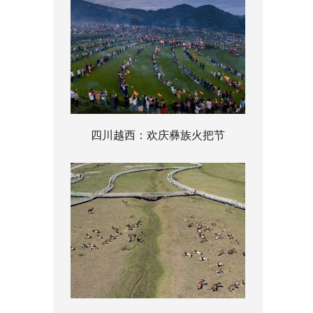
四川越西：欢庆彝族火把节