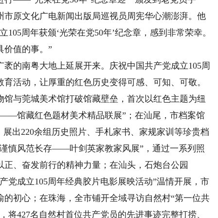
州市原文化广电新闻出版局巡视员周宪华心潮澎湃。他
105周年获颁‘光荣在党50年’纪念章，感到非常荣幸。
具价值的事。”
的南粤大地上延展开来。庆祝中国共产党成立105周
教育活动，让厚重的红色历史变得可感、可知、可敬。
馆与莞城美术馆打破馆藏壁垒，首次以红色主题为纽
斗——馆藏红色题材美术精品联展”；在汕尾，市档案馆
，展出220余组历史照片、手札家书、家规家训等珍贵档
虚谨慎风范长存——叶剑英家教家风展”，通过一系列照
以正、奋发前行的精神力量；在汕头，石炮台公园
产党成立105周年经典胶片电影展映活动”温情开展，市
渝的初心；在珠海，全市铺开全域寻访自然村“第一位共
，将427名自然村首位共产党员的先进事迹完整打捞、