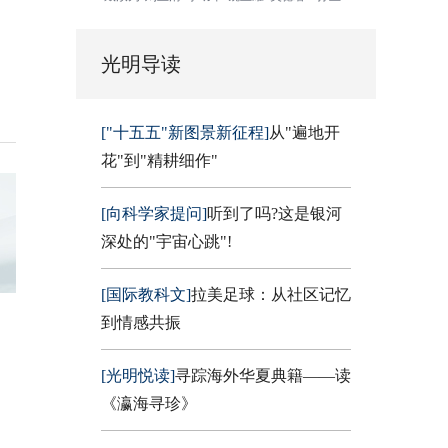
光明导读
["十五五"新图景新征程]
从"遍地开
花"到"精耕细作"
[向科学家提问]
听到了吗?这是银河
深处的"宇宙心跳"!
[国际教科文]
拉美足球：从社区记忆
到情感共振
[光明悦读]
寻踪海外华夏典籍——读
《瀛海寻珍》