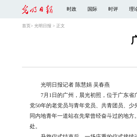
时政
国际
时评
理
首页
>
光明日报
>
正文
光明日报记者 陈慧娟 吴春燕
7月1日的广州，晨光初照，位于广东省广
党50年的老党员与青年党员、共青团员、
同内地青年一道站在先辈曾经奋斗过的地方
处。
升旗仪式结束后，一场庄重的仪式接续进行