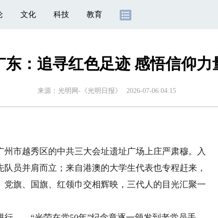
论
文化
科技
教育
广东：追寻红色足迹 感悟信仰力
来源：
光明网-《光明日报》
2026-07-06 04:15
州市越秀区的中共三大会址遗址广场上庄严肃穆。入
少先队员并肩而立；来自港澳的大学生代表也专程赶来，
。党旗、国旗、红领巾交相辉映，三代人的目光汇聚一
——“光荣在党50年”纪念章逐一颁发到老党员手