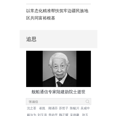
以常态化精准帮扶筑牢边疆民族地
区共同富裕根基
追思
舰船通信专家陆建勋院士逝世
沈之荃
崔崑
顾诵芬
苏哲子
陈毓川
吴咸中
戴汝为
刘玉清
李幼平
魏正耀
吴德馨
孙玉